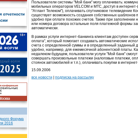
Пользователи системы "Мой банк" могу оплачивать: коммуна
мобильных операторов VELCOM и МТС, доступ в интернет-
"Атлант Телеком"), оплачивать спутниковое телевидение Ко
существует возможность создания собственных шаблонов п
удобно при оплате похожих счетов. Также при заполнении 
или номера договора остальные поля платежной формы з
автоматически.
В рамках услуги интернет-банкинга клиентам доступен сер
оплата", который помогает создавать автоматические исп
счета с определенной суммы и в определенный заданный д
удобно, например, для ежемесячной абонентской платы. Ка
недалеком будущем, пользователи услуги "Мой банк" смогут
совершать произвольные платежи (налоговые платежи, опл
стоянок автомобилей и т.п.), оплачивать покупки в интернет
15.09.2006
все новости
|
подписка на рассылку
дного Форума
ля 2016