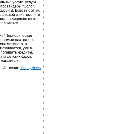
льные услуги, услуги
(провайдеры "Соло",
смос-ТВ. Вместе с этим,
латежей в системе, что
номера лицевого счета
аполняются
вис "Периодическая
олняемые платежи со
ень месяца, что
к ожидается, уже в
 погашать кредиты,
ата детских садов,
-магазинах.
Источник:
MoneyNews