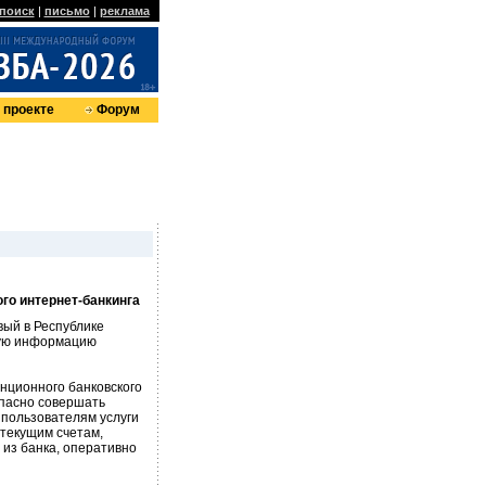
поиск
|
письмо
|
реклама
 проекте
Форум
го интернет-банкинга
вый в Республике
акую информацию
нционного банковского
пасно совершать
 пользователям услуги
 текущим счетам,
из банка, оперативно