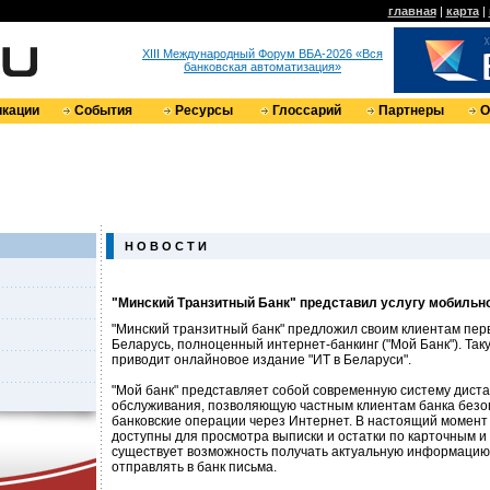
главная
|
карта
|
XIII Международный Форум ВБА-2026 «Вся
банковская автоматизация»
кации
События
Ресурсы
Глоссарий
Партнеры
О
Н О В О С Т И
"Минский Транзитный Банк" представил услугу мобильно
"Минский транзитный банк" предложил своим клиентам пер
Беларусь, полноценный интернет-банкинг ("Мой Банк"). Т
приводит онлайновое издание "ИТ в Беларуси".
"Мой банк" представляет собой современную систему диста
обслуживания, позволяющую частным клиентам банка безо
банковские операции через Интернет. В настоящий момент
доступны для просмотра выписки и остатки по карточным и
существует возможность получать актуальную информацию 
отправлять в банк письма.