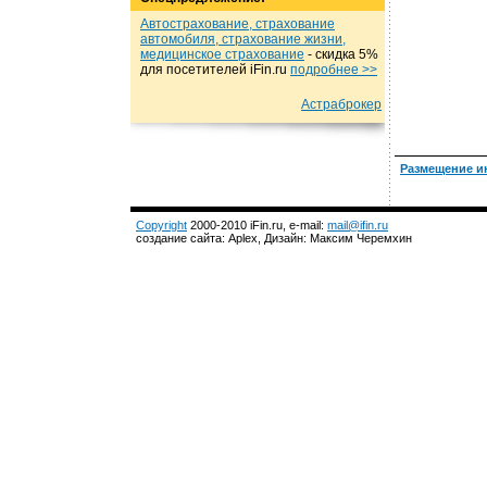
Автострахование, страхование
автомобиля, страхование жизни,
медицинское страхование
- cкидка 5%
для посетителей iFin.ru
подробнеe >>
Астраброкер
Размещение и
Copyright
2000-2010 iFin.ru, e-mail:
mail@ifin.ru
создание сайта: Aplex, Дизайн: Максим Черемхин