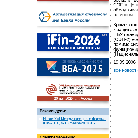
времени, ц
СЭП в Цент
обслуживан
регионом.
Кроме этог
к защите э
НБУ планир
(СЭП-2) нов
помимо сис
функциони
(Националь
19.09.2006
все новост
Рекомендуем:
Итоги XVI Международного Форума
iFin-2016, 9-10 февраля 2016
Спецпредложение: