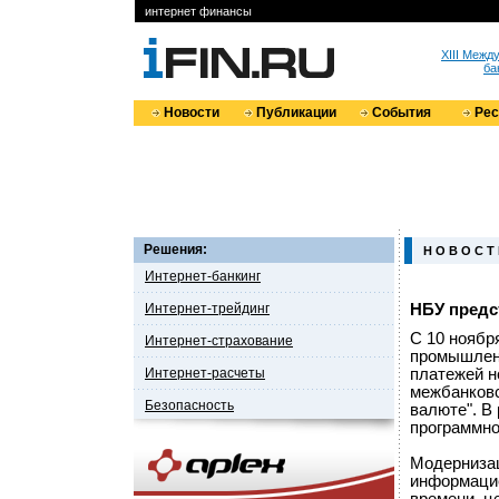
интернет финансы
XIII Меж
ба
Новости
Публикации
События
Ре
Решения:
Н О В О С Т
Интернет-банкинг
Интернет-трейдинг
НБУ предс
С 10 ноябр
Интернет-страхование
промышлен
Интернет-расчеты
платежей н
межбанковс
Безопасность
валюте". В
программно
Модернизац
информацие