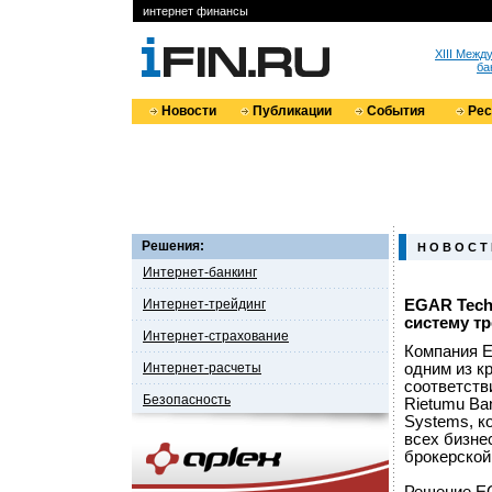
интернет финансы
XIII Меж
ба
Новости
Публикации
События
Ре
Решения:
Н О В О С Т
Интернет-банкинг
Интернет-трейдинг
EGAR Tech
систему т
Интернет-страхование
Компания E
Интернет-расчеты
одним из к
соответств
Безопасность
Rietumu Ba
Systems, к
всех бизне
брокерской