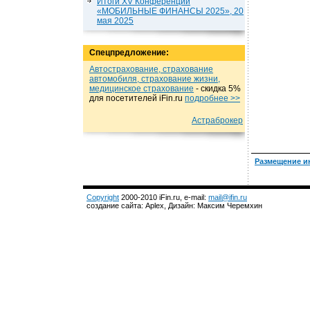
Итоги XV Конференции
«МОБИЛЬНЫЕ ФИНАНСЫ 2025», 20
мая 2025
Спецпредложение:
Автострахование, страхование
автомобиля, страхование жизни,
медицинское страхование
- cкидка 5%
для посетителей iFin.ru
подробнеe >>
Астраброкер
Размещение и
Copyright
2000-2010 iFin.ru, e-mail:
mail@ifin.ru
создание сайта: Aplex, Дизайн: Максим Черемхин