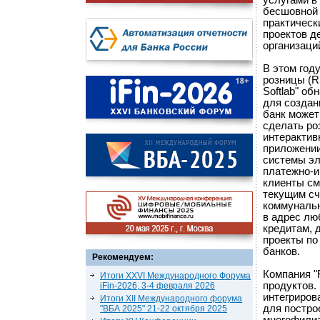
услугами в
бесшовной 
практическ
проектов д
организаци
В этом год
розницы (RS
Softlab" о
для создан
банк может
сделать ро
интерактивн
приложении
системы эл
платежно-и
клиенты см
текущим сч
коммунальн
в адрес лю
кредитам, 
проекты по
банков.
Рекомендуем:
Компания "
Итоги XXVI Международного Форума
продуктов.
iFin-2026, 3-4 февраля 2026
интегриров
Итоги XII Международного форума
для постро
"ВБА 2025" 21-22 октября 2025