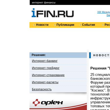
интернет финансы
XIII Меж
ба
Новости
Публикации
События
Ре
Решения:
Н О В О С Т
Интернет-банкинг
Интернет-трейдинг
Решения "R
25 специал
Интернет-страхование
банковского
Интернет-расчеты
Форуме раз
который пр
Безопасность
"Космос". 
технологий
инфраструк
управлению
топовых те