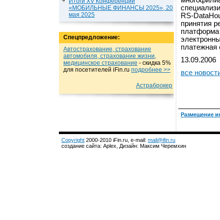
многофилиа
Итоги XV Конференции
специализи
«МОБИЛЬНЫЕ ФИНАНСЫ 2025», 20
мая 2025
RS-DataHou
принятия р
платформа 
Спецпредложение:
электронны
платежная 
Автострахование, страхование
автомобиля, страхование жизни,
13.09.2006
медицинское страхование
- cкидка 5%
для посетителей iFin.ru
подробнеe >>
все новост
Астраброкер
Размещение и
Copyright
2000-2010 iFin.ru, e-mail:
mail@ifin.ru
создание сайта: Aplex, Дизайн: Максим Черемхин