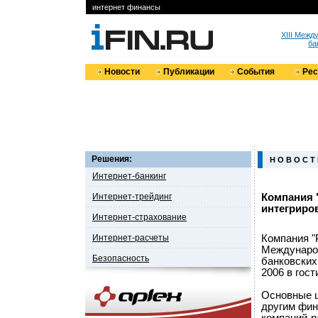
интернет финансы
XIII Меж
ба
Новости
Публикации
События
Ре
Решения:
Н О В О С Т
Интернет-банкинг
Интернет-трейдинг
Компания 
интегриро
Интернет-страхование
Интернет-расчеты
Компания "
Междунаро
Безопасность
банковских
2006 в гост
Основные ц
другим фин