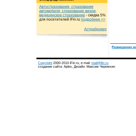
Автострахование, страхование
автомобиля, страхование жизни,
медицинское страхование
- cкидка 5%
для посетителей iFin.ru
подробнеe >>
Астраброкер
Размещение и
Copyright
2000-2010 iFin.ru, e-mail:
mail@ifin.ru
создание сайта: Aplex, Дизайн: Максим Черемхин