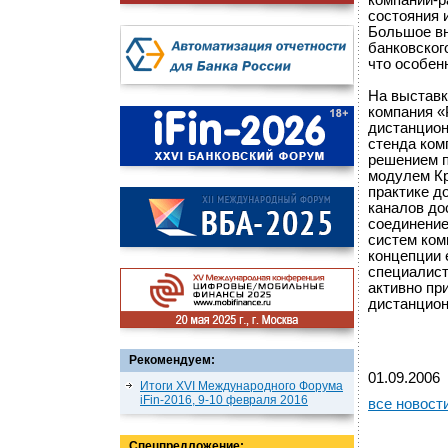
компаний-р
состояния 
Большое вн
банковског
что особен
На выставк
компания «
дистанцион
стенда ком
решением п
модулем Кр
практике д
каналов до
соединение
систем ком
концепции 
специалист
активно пр
дистанцион
Рекомендуем:
01.09.2006
Итоги XVI Международного Форума
iFin-2016, 9-10 февраля 2016
все новост
Спецпредложение: