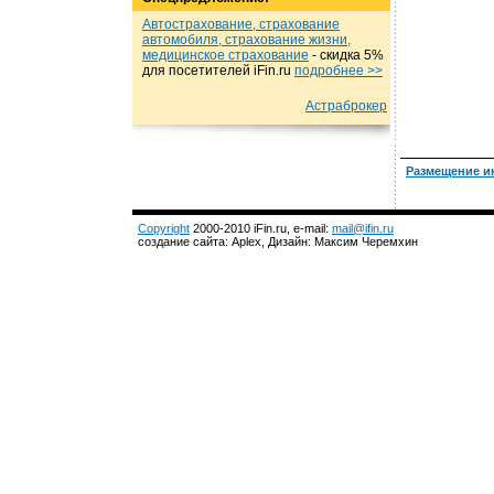
Автострахование, страхование
автомобиля, страхование жизни,
медицинское страхование
- cкидка 5%
для посетителей iFin.ru
подробнеe >>
Астраброкер
Размещение и
Copyright
2000-2010 iFin.ru, e-mail:
mail@ifin.ru
создание сайта: Aplex, Дизайн: Максим Черемхин