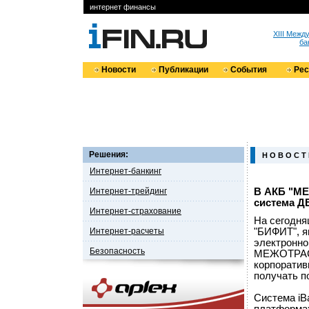
интернет финансы
XIII Меж
ба
Новости
Публикации
События
Ре
Решения:
Н О В О С Т
Интернет-банкинг
Интернет-трейдинг
В АКБ "М
система Д
Интернет-страхование
На сегодня
Интернет-расчеты
"БИФИТ", я
электронно
Безопасность
МЕЖОТРАС
корпоратив
получать по
Система iB