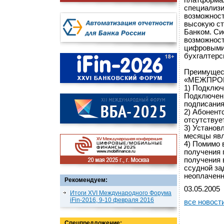
платформах
специализи
возможност
высокую ст
Банком. Си
возможност
цифровыми 
бухгалтерс
Преимущест
«МЕЖПРОМ
1) Подключ
Подключени
подписания
2) Абонент
отсутствует
3) Установ
месяцы явл
4) Помимо 
получения 
получения 
ссудной за
неоплаченны
Рекомендуем:
03.05.2005
Итоги XVI Международного Форума
iFin-2016, 9-10 февраля 2016
все новост
Спецпредложение: