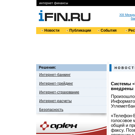
интернет финансы
XIII Меж
ба
Новости
Публикации
События
Ре
Решения:
Н О В О С Т
Интернет-банкинг
Интернет-трейдинг
Системы «
внедрены в
Интернет-страхование
Произошло 
Интернет-расчеты
Информатор
Углеметбан
Безопасность
«Телефон-Б
голосовое 
общей и пр
факсу. Поз