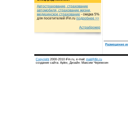
Автострахование, страхование
автомобиля, страхование жизни,
медицинское страхование
- cкидка 5%
для посетителей iFin.ru
подробнеe >>
Астраброкер
Размещение и
Copyright
2000-2010 iFin.ru, e-mail:
mail@ifin.ru
создание сайта: Aplex, Дизайн: Максим Черемхин