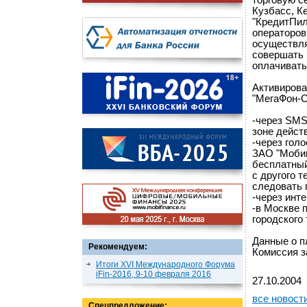
торговую се
Кузбасс, К
"КредитПил
операторов
осуществля
совершать 
оплачивать
Активирова
"МегаФон-
-через SMS
зоне действ
-через гол
ЗАО "Мобик
бесплатный
с другого 
следовать 
-через инте
-в Москве п
городского
Данные о п
Рекомендуем:
Комиссия з
Итоги XVI Международного Форума
iFin-2016, 9-10 февраля 2016
27.10.2004
все новост
Спецпредложение: