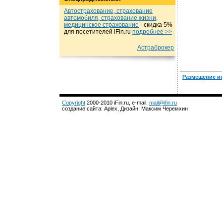
Автострахование, страхование
автомобиля, страхование жизни,
медицинское страхование
- cкидка 5%
для посетителей iFin.ru
подробнеe >>
Астраброкер
Размещение и
Copyright
2000-2010 iFin.ru, e-mail:
mail@ifin.ru
создание сайта: Aplex, Дизайн: Максим Черемхин