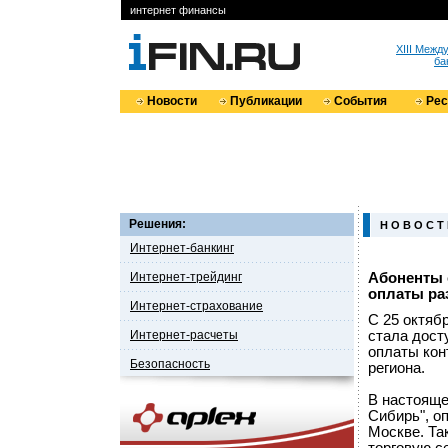
интернет финансы
XIII Меж
ба
Новости
Публикации
События
Ре
Решения:
Н О В О С Т
Интернет-банкинг
Интернет-трейдинг
Абоненты 
оплаты ра
Интернет-страхование
C 25 октяб
Интернет-расчеты
стала дост
оплаты кон
Безопасность
региона.
В настояще
Сибирь", о
Москве. Та