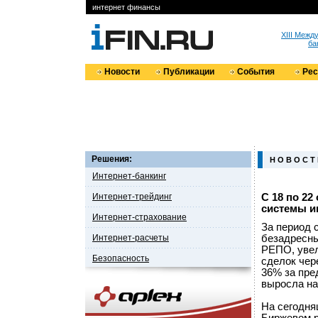
интернет финансы
XIII Меж
ба
Новости
Публикации
События
Ре
Решения:
Н О В О С Т
Интернет-банкинг
Интернет-трейдинг
С 18 по 2
системы и
Интернет-страхование
За период 
Интернет-расчеты
безадресны
РЕПО, увел
Безопасность
сделок чер
36% за пре
выросла на
На сегодня