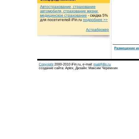
Автострахование, страхование
автомобиля, страхование жизни,
медицинское страхование
- cкидка 5%
для посетителей iFin.ru
подробнеe >>
Астраброкер
Размещение и
Copyright
2000-2010 iFin.ru, e-mail:
mail@ifin.ru
создание сайта: Aplex, Дизайн: Максим Черемхин