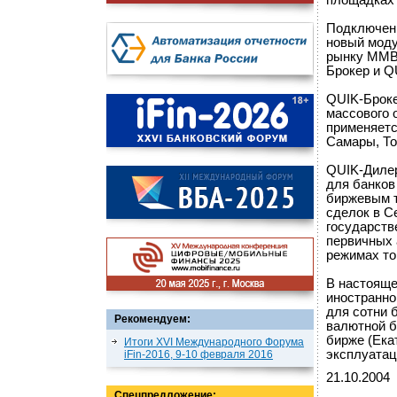
площадках
Подключени
новый моду
рынку ММВБ
Брокер и Q
QUIK-Броке
массового 
применяетс
Самары, То
QUIK-Дилер
для банков
биржевым 
сделок в С
государств
первичных 
режимах то
В настояще
иностранно
для сотни 
Рекомендуем:
валютной б
бирже (Ека
Итоги XVI Международного Форума
эксплуатац
iFin-2016, 9-10 февраля 2016
21.10.2004
Спецпредложение: