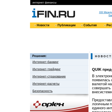
интернет финансы
XIII Меж
ба
Новости
Публикации
События
Ре
Решения:
Н О В О С Т
Интернет-банкинг
Интернет-трейдинг
QUIK пред
В электрон
Интернет-страхование
появилась 
Интернет-расчеты
валютой на
совершать 
Безопасность
внесистемн
Предоставл
логичным п
единого ин