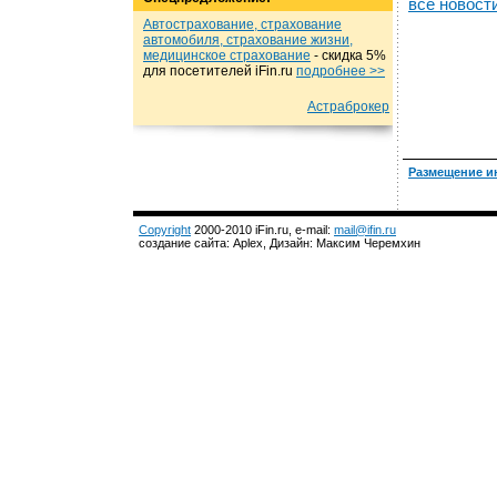
все новост
Автострахование, страхование
автомобиля, страхование жизни,
медицинское страхование
- cкидка 5%
для посетителей iFin.ru
подробнеe >>
Астраброкер
Размещение и
Copyright
2000-2010 iFin.ru, e-mail:
mail@ifin.ru
создание сайта: Aplex, Дизайн: Максим Черемхин