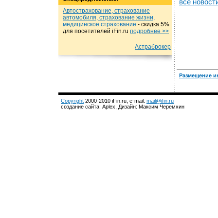
все новост
Автострахование, страхование
автомобиля, страхование жизни,
медицинское страхование
- cкидка 5%
для посетителей iFin.ru
подробнеe >>
Астраброкер
Размещение и
Copyright
2000-2010 iFin.ru, e-mail:
mail@ifin.ru
создание сайта: Aplex, Дизайн: Максим Черемхин