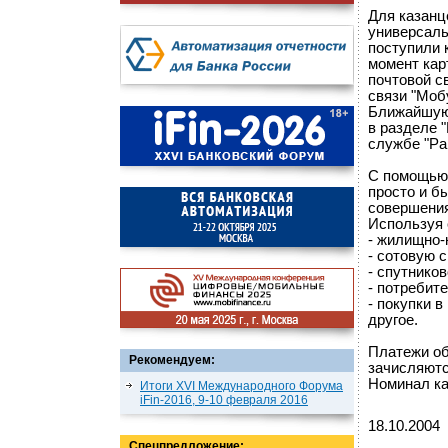
Для казанц
универсаль
поступили 
момент кар
почтовой св
связи "Моб
Ближайшую 
в разделе "
службе "Рап
С помощью 
просто и б
совершения
Используя 
- жилищно-
- сотовую 
- спутнико
- потребит
- покупки 
другое.
Платежи об
Рекомендуем:
зачисляютс
Номинал ка
Итоги XVI Международного Форума
iFin-2016, 9-10 февраля 2016
18.10.2004
Спецпредложение: