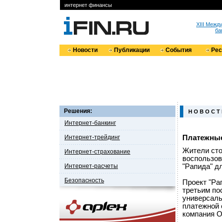
интернет финансы
XIII Меж
ба
Новости
Публикации
События
Ре
Решения:
Н О В О С Т
Интернет-банкинг
Интернет-трейдинг
Платежные
Жители сто
Интернет-страхование
воспользо
Интернет-расчеты
"Рапида" д
Безопасность
Проект "Ра
третьим по
универсал
платежной 
компания О