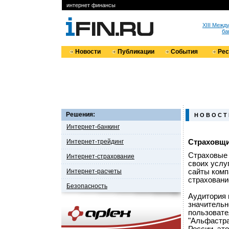
интернет финансы
XIII Меж
ба
Новости
Публикации
События
Ре
Решения:
Н О В О С Т
Интернет-банкинг
Интернет-трейдинг
Страховщи
Страховые 
Интернет-страхование
своих услуг
Интернет-расчеты
сайты комп
страховани
Безопасность
Аудитория 
значительн
пользовате
"Альфастра