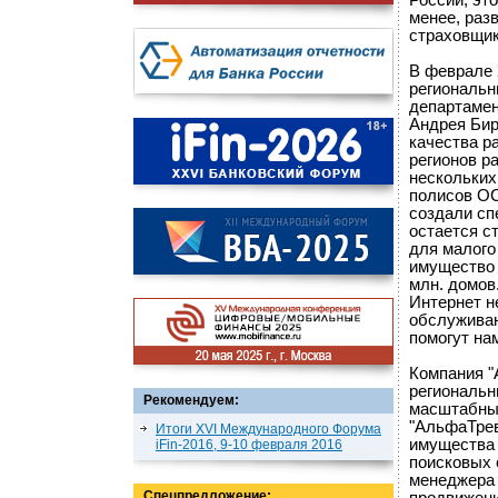
России, эт
менее, раз
страховщик
В феврале 2
региональн
департамен
Андрея Бир
качества р
регионов р
нескольких
полисов ОС
создали сп
остается с
для малого
имущество 
млн. домов
Интернет н
обслуживан
помогут нам
Компания "
региональн
Рекомендуем:
масштабных
"АльфаТрев
Итоги XVI Международного Форума
имущества 
iFin-2016, 9-10 февраля 2016
поисковых 
менеджера 
Спецпредложение: