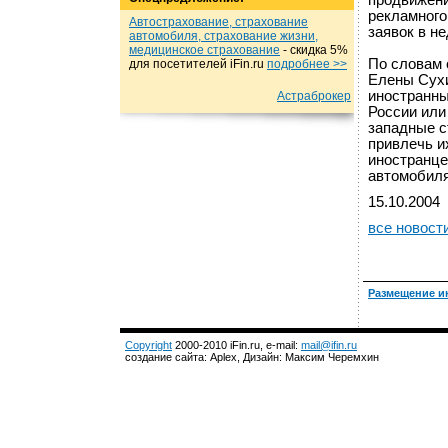
продвижени
рекламного
Автострахование, страхование
заявок в н
автомобиля, страхование жизни,
медицинское страхование
- cкидка 5%
По словам 
для посетителей iFin.ru
подробнеe >>
Елены Сухи
иностранны
Астраброкер
России или
западные с
привлечь и
иностранце
автомобиля
15.10.2004
все новост
Размещение и
Copyright
2000-2010 iFin.ru, e-mail:
mail@ifin.ru
создание сайта: Aplex, Дизайн: Максим Черемхин