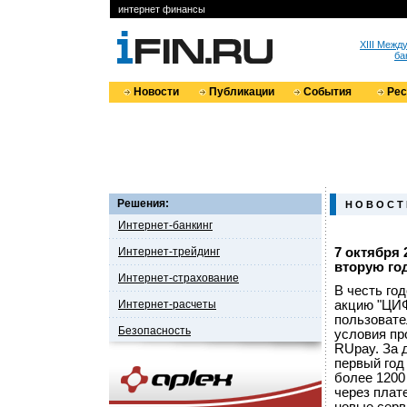
интернет финансы
XIII Меж
ба
Новости
Публикации
События
Ре
Решения:
Н О В О С Т
Интернет-банкинг
Интернет-трейдинг
7 октября 
вторую го
Интернет-страхование
В честь го
Интернет-расчеты
акцию "ЦИФ
пользовате
Безопасность
условия пр
RUpay. За 
первый год
более 1200
через плат