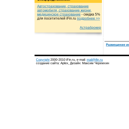
Автострахование, страхование
автомобиля, страхование жизни,
медицинское страхование
- cкидка 5%
для посетителей iFin.ru
подробнеe >>
Астраброкер
Размещение и
Copyright
2000-2010 iFin.ru, e-mail:
mail@ifin.ru
создание сайта: Aplex, Дизайн: Максим Черемхин