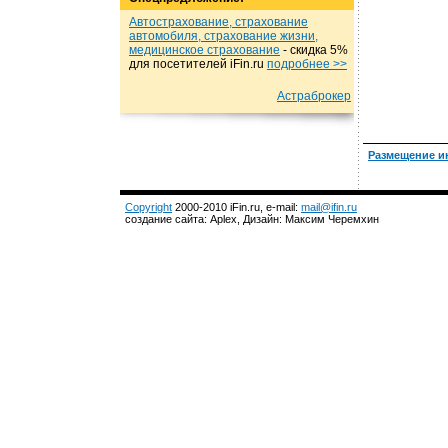
Автострахование, страхование
автомобиля, страхование жизни,
медицинское страхование
- cкидка 5%
для посетителей iFin.ru
подробнеe >>
Астраброкер
Размещение и
Copyright
2000-2010 iFin.ru, e-mail:
mail@ifin.ru
создание сайта: Aplex, Дизайн: Максим Черемхин