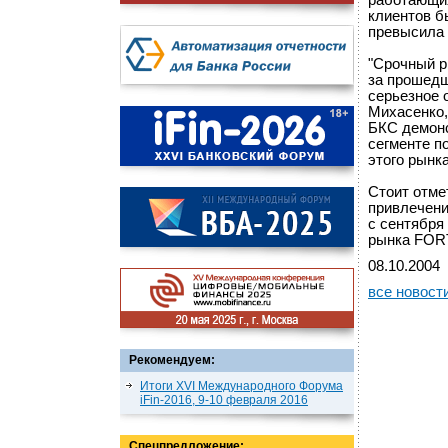
работающих
клиентов б
превысила
"Срочный р
за прошедш
серьезное 
Михасенко,
БКС демонс
сегменте п
этого рынка
Стоит отме
привлечени
с сентября 
рынка FOR
08.10.2004
все новост
Рекомендуем:
Итоги XVI Международного Форума
iFin-2016, 9-10 февраля 2016
Спецпредложение: