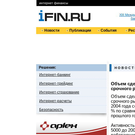
интернет финансы
XIII Меж
ба
Новости
Публикации
События
Ре
Решения:
Н О В О С Т
Интернет-банкинг
Интернет-трейдинг
Объем сде
срочного р
Интернет-страхование
Объем сдел
Интернет-расчеты
срочного р
2004 года с
Безопасность
% по сравн
прошлого го
Активность
5000 до 20