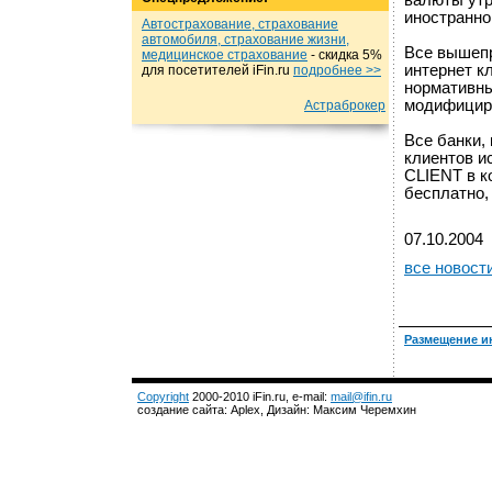
валюты утр
иностранно
Автострахование, страхование
автомобиля, страхование жизни,
Все вышепр
медицинское страхование
- cкидка 5%
интернет кл
для посетителей iFin.ru
подробнеe >>
нормативны
модифициро
Астраброкер
Все банки,
клиентов и
CLIENT в к
бесплатно,
07.10.2004
все новост
Размещение и
Copyright
2000-2010 iFin.ru, e-mail:
mail@ifin.ru
создание сайта: Aplex, Дизайн: Максим Черемхин