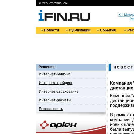
интернет финансы
XIII Меж
ба
Новости
Публикации
События
Ре
Решения:
Н О В О С Т
Интернет-банкинг
Интернет-трейдинг
Компания 
дистанцио
Интернет-страхование
Компания "
Интернет-расчеты
дистанцион
поддержива
Безопасность
В рамках с
компании "
новых клие
была выпущ