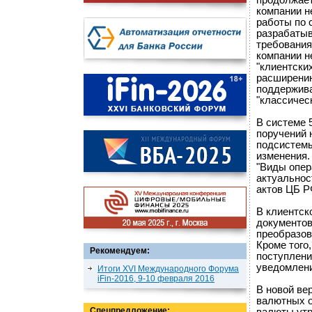
продолжает
компании н
работы по 
разрабатыв
требования
компании н
"клиентски
расширению
поддержива
"классичес
В системе 
поручений 
подсистемы
изменения.
"Виды опер
актуальнос
актов ЦБ Р
В клиентск
документов
преобразов
Кроме того
Рекомендуем:
поступлени
уведомлени
Итоги XVI Международного Форума
iFin-2016, 9-10 февраля 2016
В новой ве
валютных о
Спецпредложение: