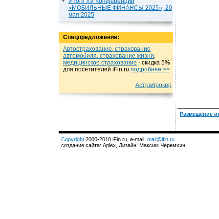
Итоги XV Конференции
«МОБИЛЬНЫЕ ФИНАНСЫ 2025», 20
мая 2025
Спецпредложение:
Автострахование, страхование
автомобиля, страхование жизни,
медицинское страхование
- cкидка 5%
для посетителей iFin.ru
подробнеe >>
Астраброкер
Размещение и
Copyright
2000-2010 iFin.ru, e-mail:
mail@ifin.ru
создание сайта: Aplex, Дизайн: Максим Черемхин