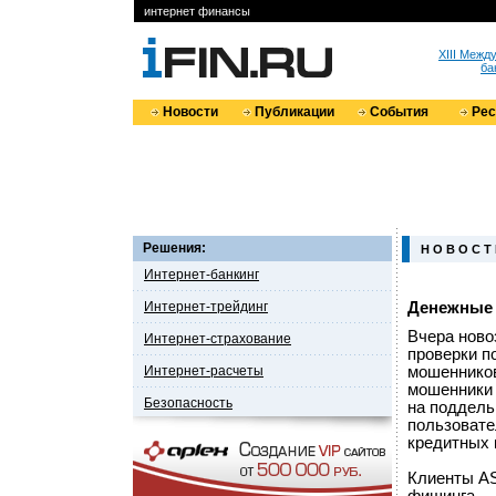
интернет финансы
XIII Меж
ба
Новости
Публикации
События
Ре
Решения:
Н О В О С Т
Интернет-банкинг
Интернет-трейдинг
Денежные 
Вчера ново
Интернет-страхование
проверки п
Интернет-расчеты
мошенников
мошенники 
Безопасность
на поддель
пользовате
кредитных 
Клиенты AS