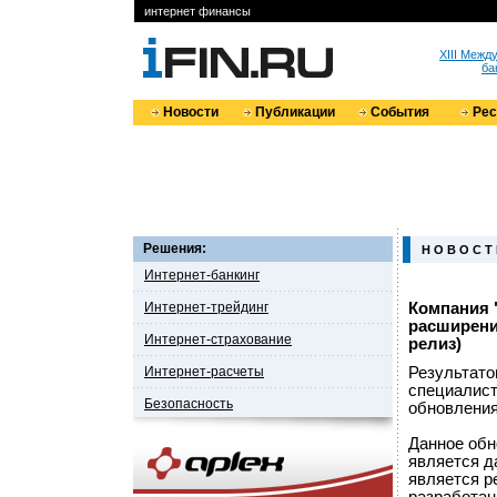
интернет финансы
XIII Меж
ба
Новости
Публикации
События
Ре
Решения:
Н О В О С Т
Интернет-банкинг
Интернет-трейдинг
Компания 
расширени
Интернет-страхование
релиз)
Интернет-расчеты
Результато
специалист
Безопасность
обновления 
Данное обн
является д
является р