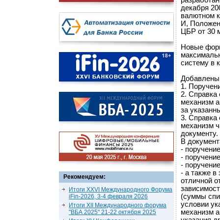
разработан
декабря 20
валютном к
И, Положен
ЦБР от 30 
Новые фор
максимальн
систему в 
Добавлены
1. Поручен
2. Справка
механизм а
за указанн
3. Справка
механизм ч
документу.
В документ
- поручени
- поручени
- поручени
- а также в
Рекомендуем:
отличной о
зависимост
Итоги XXVI Международного Форума
(суммы спи
iFin-2026, 3-4 февраля 2026
условии ук
Итоги XII Международного форума
механизм а
"ВБА 2025" 21-22 октября 2025