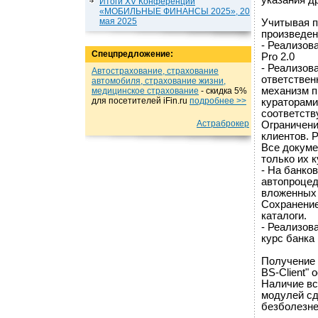
указания д
Итоги XV Конференции
«МОБИЛЬНЫЕ ФИНАНСЫ 2025», 20
мая 2025
Учитывая п
произведен
- Реализов
Спецпредложение:
Pro 2.0
- Реализов
Автострахование, страхование
ответствен
автомобиля, страхование жизни,
механизм п
медицинское страхование
- cкидка 5%
для посетителей iFin.ru
подробнеe >>
кураторами
соответств
Астраброкер
Ограничени
клиентов. 
Все докуме
только их 
- На банко
автопроцед
вложенных 
Сохранение
каталоги.
- Реализов
курс банка и
Получение 
BS-Client"
Наличие вс
модулей сд
безболезн