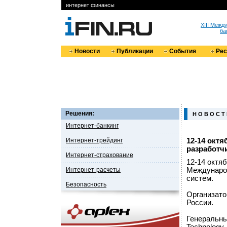
интернет финансы
XIII Меж
ба
Новости
Публикации
События
Ре
Решения:
Н О В О С Т
Интернет-банкинг
Интернет-трейдинг
12-14 окт
разработч
Интернет-страхование
12-14 октяб
Интернет-расчеты
Международ
систем.
Безопасность
Организато
России.
Генеральн