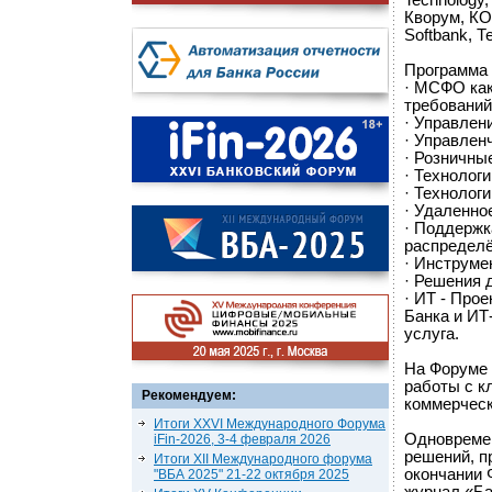
Technology
Кворум, КО
Softbank, 
Программа 
· МСФО как
требовани
· Управлен
· Управлен
· Розничные
· Технологи
· Технологи
· Удаленно
· Поддержк
распредел
· Инструме
· Решения 
· ИТ - Про
Банка и ИТ
услуга.
На Форуме 
работы с к
Рекомендуем:
коммерческ
Итоги XXVI Международного Форума
Одновремен
iFin-2026, 3-4 февраля 2026
решений, п
Итоги XII Международного форума
окончании 
"ВБА 2025" 21-22 октября 2025