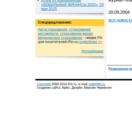
журнал «Ба
Итоги XV Конференции
«МОБИЛЬНЫЕ ФИНАНСЫ 2025», 20
мая 2025
20.09.2004
все новост
Спецпредложение:
Автострахование, страхование
автомобиля, страхование жизни,
медицинское страхование
- cкидка 5%
для посетителей iFin.ru
подробнеe >>
Астраброкер
Размещение и
Copyright
2000-2010 iFin.ru, e-mail:
mail@ifin.ru
создание сайта: Aplex, Дизайн: Максим Черемхин