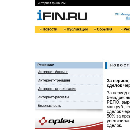
интернет финансы
XIII Меж
ба
Новости
Публикации
События
Ре
Решения:
Н О В О С Т
Интернет-банкинг
Интернет-трейдинг
За период 
сделок че
Интернет-страхование
За период 
Интернет-расчеты
безадресны
РЕПО, выро
Безопасность
млн руб., 
сделок чер
50% за пре
увеличилас
сделок.