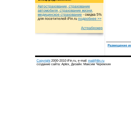
Автострахование, страхование
автомобиля, страхование жизни,
медицинское страхование
- cкидка 5%
для посетителей iFin.ru
подробнеe >>
Астраброкер
Размещение и
Copyright
2000-2010 iFin.ru, e-mail:
mail@ifin.ru
создание сайта: Aplex, Дизайн: Максим Черемхин