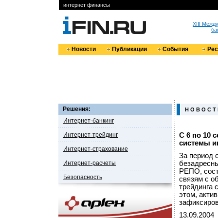
интернет финансы
XIII Меж
ба
Новости
Публикации
События
Ре
Решения:
Н О В О С Т
Интернет-банкинг
Интернет-трейдинг
С 6 по 10
системы и
Интернет-страхование
За период 
Интернет-расчеты
безадресны
РЕПО, сост
Безопасность
связям с о
трейдинга 
этом, акти
зафиксиров
13.09.2004