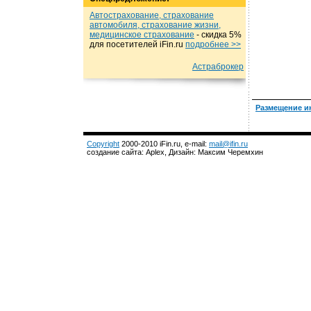
Автострахование, страхование
автомобиля, страхование жизни,
медицинское страхование
- cкидка 5%
для посетителей iFin.ru
подробнеe >>
Астраброкер
Размещение и
Copyright
2000-2010 iFin.ru, e-mail:
mail@ifin.ru
создание сайта: Aplex, Дизайн: Максим Черемхин