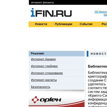
интернет финансы
XIII Меж
ба
Новости
Публикации
События
Ре
Решения:
Н О В О С Т
Интернет-банкинг
Интернет-трейдинг
Библиотек
Библиотека
Интернет-страхование
криптограф
Интернет-расчеты
создании С
уделялось 
Безопасность
соответств
систем за
«Крипто-Си
информации
конфиденци