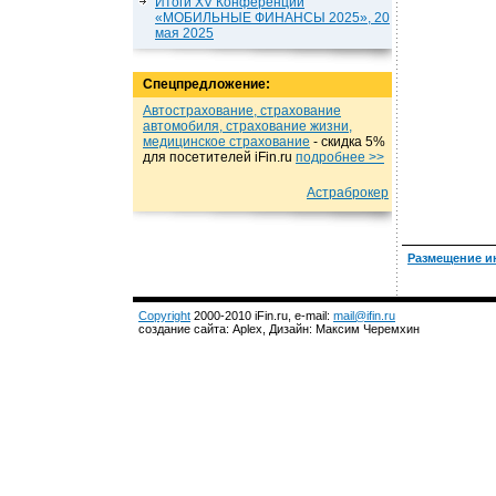
Итоги XV Конференции
«МОБИЛЬНЫЕ ФИНАНСЫ 2025», 20
мая 2025
Спецпредложение:
Автострахование, страхование
автомобиля, страхование жизни,
медицинское страхование
- cкидка 5%
для посетителей iFin.ru
подробнеe >>
Астраброкер
Размещение и
Copyright
2000-2010 iFin.ru, e-mail:
mail@ifin.ru
создание сайта: Aplex, Дизайн: Максим Черемхин