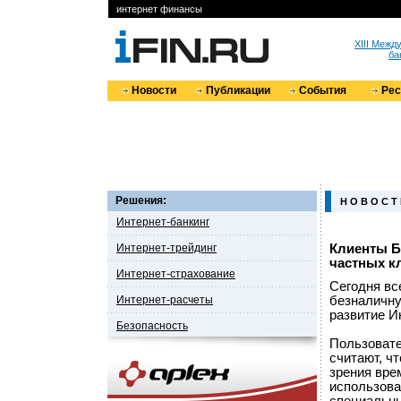
интернет финансы
XIII Меж
ба
Новости
Публикации
События
Ре
Решения:
Н О В О С Т
Интернет-банкинг
Интернет-трейдинг
Клиенты Б
частных к
Интернет-страхование
Сегодня вс
Интернет-расчеты
безналичну
развитие И
Безопасность
Пользовате
считают, ч
зрения вре
использова