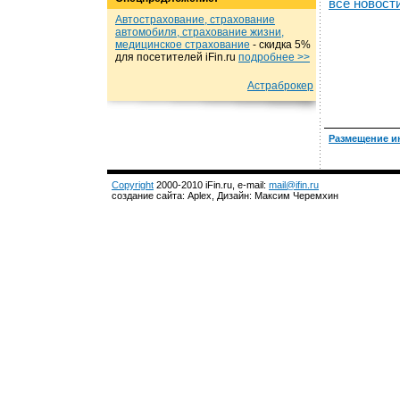
все новост
Автострахование, страхование
автомобиля, страхование жизни,
медицинское страхование
- cкидка 5%
для посетителей iFin.ru
подробнеe >>
Астраброкер
Размещение и
Copyright
2000-2010 iFin.ru, e-mail:
mail@ifin.ru
создание сайта: Aplex, Дизайн: Максим Черемхин