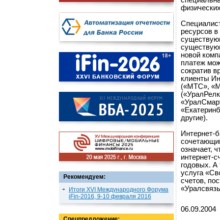
специальны
физических
Специалист
ресурсов в
существующ
существующ
новой комп
платеж мож
сократив в
клиенты Ин
(«МТС», «М
(«УралРелк
«УралСмарт
«Екатеринб
другие).
Интернет-б
сочетающий
означает, 
интернет-с
годовых. А
услуга «Св
Рекомендуем:
счетов, по
«Уралсвязь
Итоги XVI Международного Форума
iFin-2016, 9-10 февраля 2016
06.09.2004
Спецпредложение: