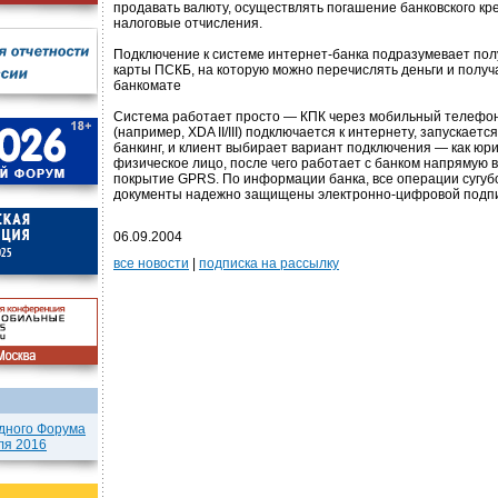
продавать валюту, осуществлять погашение банковского кр
налоговые отчисления.
Подключение к системе интернет-банка подразумевает пол
карты ПСКБ, на которую можно перечислять деньги и получа
банкомате
Система работает просто — КПК через мобильный телефон
(например, XDA II/III) подключается к интернету, запускаетс
банкинг, и клиент выбирает вариант подключения — как юр
физическое лицо, после чего работает с банком напрямую в
покрытие GPRS. По информации банка, все операции сугуб
документы надежно защищены электронно-цифровой подп
06.09.2004
все новости
|
подписка на рассылку
дного Форума
ля 2016