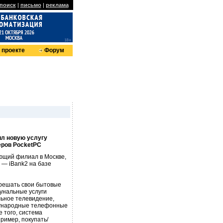
поиск
|
письмо
|
реклама
 проекте
Форум
ил новую услугу
еров PocketPC
ющий филиал в Москве,
 — iBank2 на базе
 решать свои бытовые
мунальные услуги
льное телевидение,
дународные телефонные
е того, система
ример, покупать/