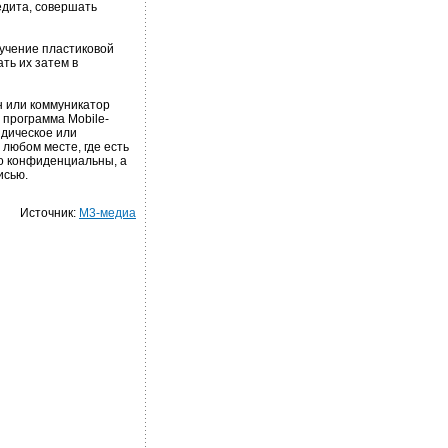
едита, совершать
учение пластиковой
ть их затем в
 или коммуникатор
я программа Mobile-
идическое или
 любом месте, где есть
о конфиденциальны, а
исью.
Источник:
М3-медиа