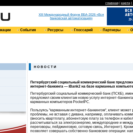
главная
|
карта
|
XIII Международный Форум ВБА-2026 «Вся
банковская автоматизация»
кации
События
Ресурсы
Глоссарий
Партнеры
О
Н О В О С Т И
Петербургский социальный коммерческий банк предлож
интернет-банкинга — iBank2 на базе карманных компьют
Петербургский социальный коммерческий банк (ПСКБ), име
предложил своим клиентам новую услугу интернет-банкинга
карманных компьютеров PocketPC.
Пользуясь "карманным интернет-банкингом", клиент может
проблемы, не вставая с дивана, например, оплачивать ком
(вносить квартплату, абонентскую плату за телефон и кабе
рассчитываться за электроэнергию, междугородние и меж
переговоры, пейджинговую, сотовую связь, Интернет). Кром
позволяет совершать собственно банковские операции: нап