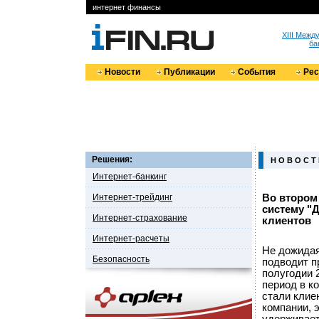
интернет финансы
XIII Меж
ба
Новости
Публикации
События
Ре
Решения:
Н О В О С Т
Интернет-банкинг
Интернет-трейдинг
Во втором
систему "
Интернет-страхование
клиентов
Интернет-расчеты
Не дожидая
Безопасность
подводит п
полугодии 
период в к
стали клие
компании, 