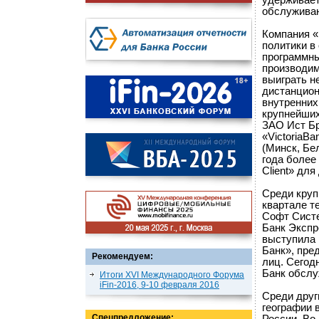
удерживает
обслуживан
Компания «
политики в
программны
производим
выиграть н
дистанцион
внутренних
крупнейших
ЗАО Ист Бр
«VictoriaB
(Минск, Бе
года более
Client» дл
Среди круп
квартале т
Софт Систе
Банк Экспр
выступила 
Банк», пре
Рекомендуем:
лиц. Сегод
Банк обслу
Итоги XVI Международного Форума
iFin-2016, 9-10 февраля 2016
Среди друг
географии 
Спецпредложение: