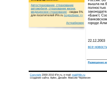
России. Во
вышла на б
Автострахование, страхование
полностью 
автомобиля, страхование жизни,
законодате
медицинское страхование
- cкидка 5%
«Банк’c Со
для посетителей iFin.ru
подробнеe >>
банковском
городе Алм
Астраброкер
22.12.2003
все новост
Размещение и
Copyright
2000-2010 iFin.ru, e-mail:
mail@ifin.ru
создание сайта: Aplex, Дизайн: Максим Черемхин