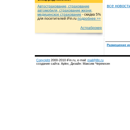
все новост
Автострахование, страхование
автомобиля, страхование жизни,
медицинское страхование
- cкидка 5%
для посетителей iFin.ru
подробнеe >>
Астраброкер
Размещение и
Copyright
2000-2010 iFin.ru, e-mail:
mail@ifin.ru
создание сайта: Aplex, Дизайн: Максим Черемхин