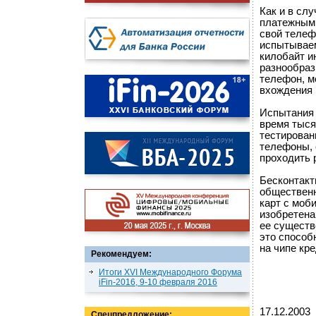
Как и в сл
платежными
свой телеф
испытываем
килобайт и
разнообраз
телефон, м
вхождения 
Испытания 
время тыся
тестирован
телефоны, 
проходить 
Бесконтакт
общественн
карт с моб
изобретена
ее существ
это способ
на чипе кр
Рекомендуем:
Итоги XVI Международного Форума
iFin-2016, 9-10 февраля 2016
17.12.2003
Спецпредложение: