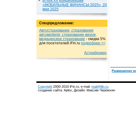
Итоги XV Конференции
«МОБИЛЬНЫЕ ФИНАНСЫ 2025», 20
мая 2025
Спецпредложение:
Автострахование, страхование
автомобиля, страхование жизни,
медицинское страхование
- cкидка 5%
для посетителей iFin.ru
подробнеe >>
Астраброкер
Размещение и
Copyright
2000-2010 iFin.ru, e-mail:
mail@ifin.ru
создание сайта: Aplex, Дизайн: Максим Черемхин