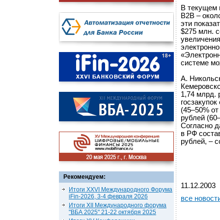
В текущем 
B2B – около
эти показат
$275 млн. 
увеличения
электронно
«Электронн
системе мо
А. Никольск
Кемеровско
1,74 млрд.
госзакупок
(45–50% от
рублей (60
Согласно д
в РФ состав
рублей, – 
Рекомендуем:
11.12.2003
Итоги XXVI Международного Форума
iFin-2026, 3-4 февраля 2026
все новост
Итоги XII Международного форума
"ВБА 2025" 21-22 октября 2025