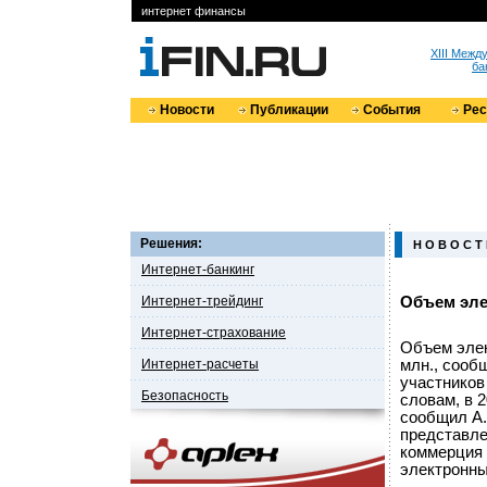
интернет финансы
XIII Меж
ба
Новости
Публикации
События
Ре
Решения:
Н О В О С Т
Интернет-банкинг
Интернет-трейдинг
Объем эле
Интернет-страхование
Объем элек
Интернет-расчеты
млн., сооб
участников
Безопасность
словам, в 2
сообщил А.
представле
коммерция 
электронны