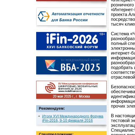
«Интернет-
розничного
«Интернет-
проекта Ал
посредство
тысяч клие
Система «Ч
разнообраз
полный спе
электронны
интернет-б
информацио
разнообраз
подобрать 
соответств
отраслевой
Безопаснос
обеспечива
идентифика
информации
прочих эле
Рекомендуем:
В настоящи
Итоги XVI Международного Форума
тестовой э
iFin-2016, 9-10 февраля 2016
эксплуатац
Специалист
Спецпредложение: