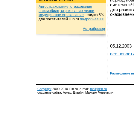
период пов
система «Ч
Автострахование, страхование
для развит
автомобиля, страхование жизни,
оказываем
медицинское страхование
- cкидка 5%
для посетителей iFin.ru
подробнеe >>
Астраброкер
05.12.2003
все новост
Размещение и
Copyright
2000-2010 iFin.ru, e-mail:
mail@ifin.ru
создание сайта: Aplex, Дизайн: Максим Черемхин