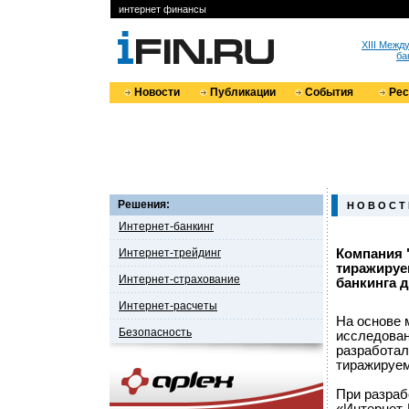
интернет финансы
XIII Меж
ба
Новости
Публикации
События
Ре
Решения:
Н О В О С Т
Интернет-банкинг
Интернет-трейдинг
Компания 
тиражируе
Интернет-страхование
банкинга 
Интернет-расчеты
На основе 
Безопасность
исследован
разработал
тиражируем
При разраб