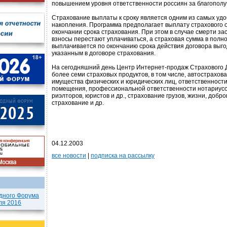
повышением уровня ответственности россиян за благополу
Страхование выплаты к сроку является одним из самых уд
накопления. Программа предполагает выплату страхового 
окончании срока страхования. При этом в случае смерти за
взносы перестают уплачиваться, а страховая сумма в полн
выплачивается по окончанию срока действия договора выг
указанным в договоре страхования.
На сегодняшний день Центр Интернет-продаж Страхового 
более семи страховых продуктов, в том числе, автострахов
имущества физических и юридических лиц, ответственност
помещения, профессиональной ответственности нотариусо
риэлторов, юристов и др., страхование грузов, жизни, доб
страхование и др.
04.12.2003
все новости
|
подписка на рассылку
дного Форума
ля 2016