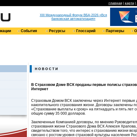
главная
|
карта
|
XIII Международный Форум ВБА-2026 «Вся
банковская автоматизация»
кации
События
Ресурсы
Глоссарий
Партнеры
О
Н О В О С Т И
В Страховом Доме ВСК проданы первые полисы страхов
Интернет
Страховым Домом ВСК заключены через Интернет первые 
накопительного страхования жизни. Договоры заключены п
«Страхование выплаты к сроку» на пятнадцать и пять лет 
общую сумму 35 000 долларов.
Заключенные Компанией договоры, по мнению Руководите
страхования жизни Страхового Дома ВСК Алексея Храпова
свидетельством того, что интерес к страхованию жизни воз
связано с ростом уровня страховой культуры населения Росс