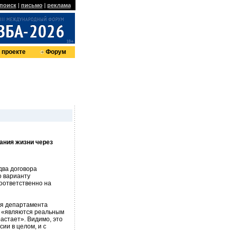
поиск
|
письмо
|
реклама
 проекте
Форум
ания жизни через
два договора
о варианту
соответственно на
ля департамента
, «являются реальным
растает». Видимо, это
ии в целом, и с