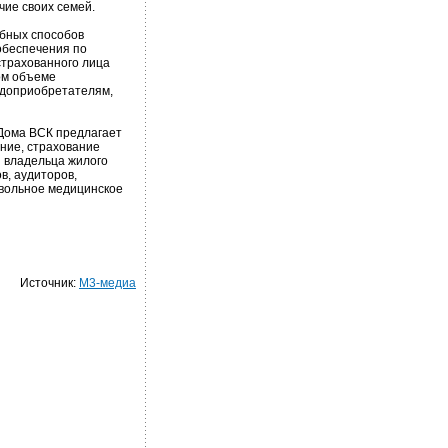
чие своих семей.
обных способов
обеспечения по
страхованного лица
ом объеме
одоприобретателям,
Дома ВСК предлагает
ание, страхование
и владельца жилого
в, аудиторов,
ровольное медицинское
Источник:
М3-медиа