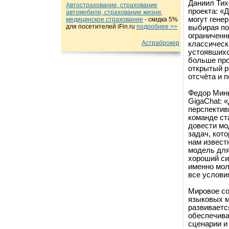
Даниил Тих
Автострахование, страхование
проекта: «
автомобиля, страхование жизни,
могут гене
медицинское страхование
- cкидка 5%
для посетителей iFin.ru
подробнеe >>
выбирая по
ограниченн
Астраброкер
классическ
устоявшихс
больше про
открытый р
отсчёта и 
Федор Минь
GigaChat: 
перспектив
команде ст
довести мо
задач, кот
нам извест
модель для
хороший си
именно мол
все условия
Мировое со
языковых м
развиваетс
обеспечива
сценарии и