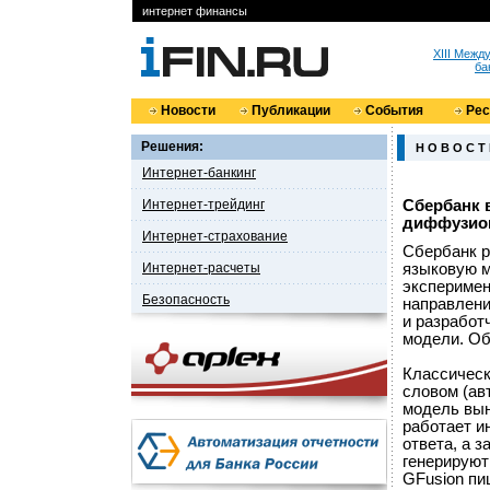
интернет финансы
XIII Меж
ба
Новости
Публикации
События
Ре
Решения:
Н О В О С Т
Интернет-банкинг
Интернет-трейдинг
Сбербанк 
диффузион
Интернет-страхование
Сбербанк р
Интернет-расчеты
языковую м
эксперимен
Безопасность
направлени
и разработ
модели. Об
Классическ
словом (ав
модель вын
работает и
ответа, а 
генерируют
GFusion пи