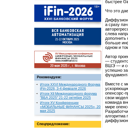
быстрее Gi
Что это дае
Диффузионн
а сразу пач
авторегрес
слева напр
дополнить 
больше инф
одном и то
Автор прое
— студенто
ВШЭ — и со
успешно за
фундамент
Рекомендуем:
Вместе с м
Итоги XXVI Международного Форума
ускоряющи
iFin-2026, 3-4 февраля 2026
опенсорс-п
Итоги XII Международного форума
свои модел
"ВБА 2025" 21-22 октября 2025
команда вн
Итоги XV Конференции
мире опенс
«МОБИЛЬНЫЕ ФИНАНСЫ 2025», 20
мая 2025
Разработчи
алгоритма 
диффузион
Спецпредложение: