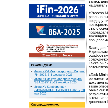
заявок дли
на длитель
«Process Mi
реально вы
предыдущие
повторяютс
стало осно
подразделе
Хусниддин 
процессам
Благодаря 
9 департам
оцифровано
сотруднико
Также были
Рекомендуем:
автоматиза
Итоги XXVI Международного Форума
«Task Mini
iFin-2026, 3-4 февраля 2026
регламенто
Итоги XII Международного форума
документам
"ВБА 2025" 21-22 октября 2025
такие опер
Итоги XV Конференции
банка они 
«МОБИЛЬНЫЕ ФИНАНСЫ 2025», 20
мая 2025
результаты
в том числ
дополняет 
Спецпредложение: