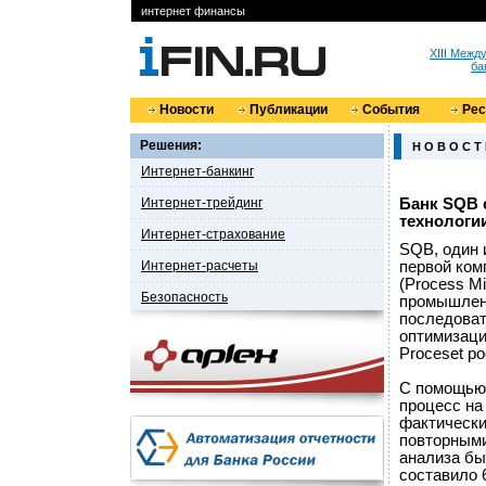
интернет финансы
XIII Меж
ба
Новости
Публикации
События
Ре
Решения:
Н О В О С Т
Интернет-банкинг
Интернет-трейдинг
Банк SQB 
технологии
Интернет-страхование
SQB, один 
Интернет-расчеты
первой ком
(Process Mi
Безопасность
промышленн
последоват
оптимизаци
Proceset р
С помощью 
процесс на
фактически
повторными
анализа бы
составило 