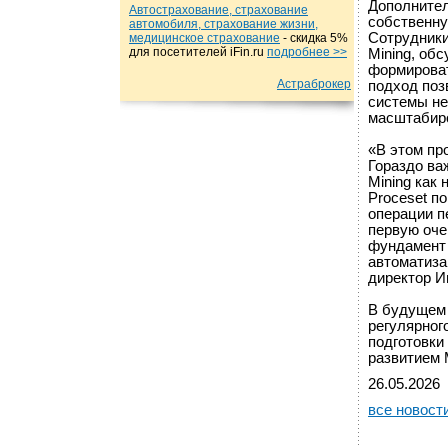
Дополните
Автострахование, страхование
собственну
автомобиля, страхование жизни,
Сотрудники
медицинское страхование
- cкидка 5%
для посетителей iFin.ru
подробнеe >>
Mining, об
формироват
Астраброкер
подход поз
системы н
масштабиро
«В этом пр
Гораздо важ
Mining как
Proceset по
операции п
первую оче
фундамент
автоматиза
директор 
В будущем 
регулярног
подготовки
развитием M
26.05.2026
все новост