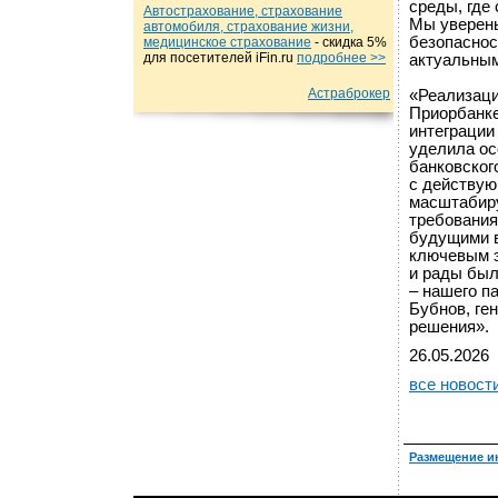
среды, где
Автострахование, страхование
Мы уверены
автомобиля, страхование жизни,
безопаснос
медицинское страхование
- cкидка 5%
для посетителей iFin.ru
подробнеe >>
актуальным
Астраброкер
«Реализаци
Приорбанке
интеграции
уделила ос
банковског
с действую
масштабиру
требования
будущими в
ключевым э
и рады был
– нашего п
Бубнов, ге
решения».
26.05.2026
все новост
Размещение и