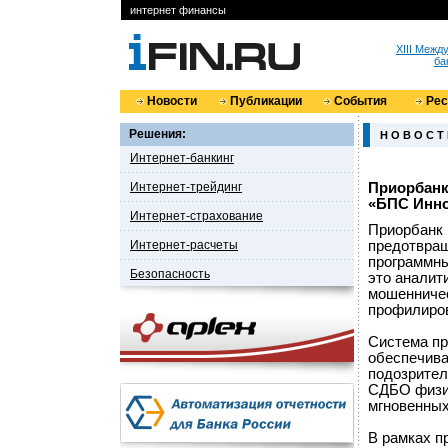
интернет финансы
XIII Меж
ба
Новости
Публикации
События
Ре
Решения:
Н О В О С Т
Интернет-банкинг
Интернет-трейдинг
Приорбанк
«БПС Инн
Интернет-страхование
Приорбанк 
Интернет-расчеты
предотвра
программны
Безопасность
это аналит
мошенничес
профилиров
Система п
обеспечива
подозрител
СДБО физич
мгновенных
В рамках п