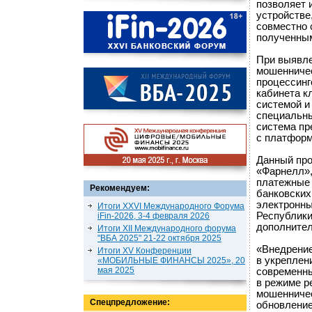
позволяет 
устройстве
совместно 
полученным
При выявле
мошенничес
процессинг
кабинета к
системой и
специальны
система пр
с платформ
Данный про
«Фарнелл»,
платежные 
Рекомендуем:
банковских
электронны
Итоги XXVI Международного Форума
Республики
iFin-2026, 3-4 февраля 2026
дополнител
Итоги XII Международного форума
"ВБА 2025" 21-22 октября 2025
«Внедрение
Итоги XV Конференции
в укреплен
«МОБИЛЬНЫЕ ФИНАНСЫ 2025», 20
мая 2025
современны
в режиме р
мошенничес
Спецпредложение:
обновление