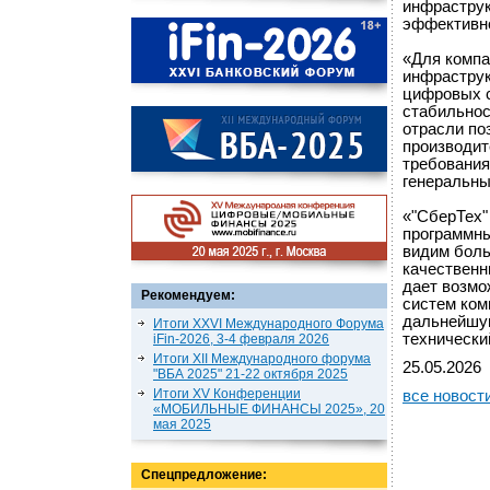
инфраструк
эффективно
«Для компа
инфраструк
цифровых с
стабильнос
отрасли по
производит
требования
генеральны
«"СберТех"
программны
видим боль
качественн
дает возмо
Рекомендуем:
систем ком
дальнейшую
Итоги XXVI Международного Форума
технически
iFin-2026, 3-4 февраля 2026
Итоги XII Международного форума
25.05.2026
"ВБА 2025" 21-22 октября 2025
Итоги XV Конференции
все новост
«МОБИЛЬНЫЕ ФИНАНСЫ 2025», 20
мая 2025
Спецпредложение: