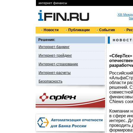
интернет финансы
XIII Меж
ба
Новости
Публикации
События
Ре
Решения:
Н О В О С Т
Интернет-банкинг
Интернет-трейдинг
«СберТех»
отечестве
Интернет-страхование
разработчи
Интернет-расчеты
Российский
«АльфаСтра
Безопасность
области ра
решений. С
совместной
финансовых
CNews соо
Компании н
в сфере ин
интерес. Д
проводить 
формироват