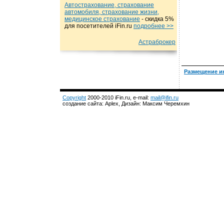
Автострахование, страхование
автомобиля, страхование жизни,
медицинское страхование
- cкидка 5%
для посетителей iFin.ru
подробнеe >>
Астраброкер
Размещение и
Copyright
2000-2010 iFin.ru, e-mail:
mail@ifin.ru
создание сайта: Aplex, Дизайн: Максим Черемхин