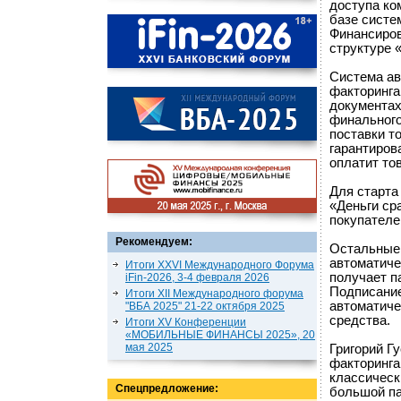
доступа ко
базе систе
Финансиров
структуре 
Система ав
факторинга
документах
финального
поставки т
гарантиров
оплатит тов
Для старта
«Деньги ср
покупателе
Рекомендуем:
Остальные 
автоматиче
Итоги XXVI Международного Форума
получает п
iFin-2026, 3-4 февраля 2026
Подписание
Итоги XII Международного форума
автоматиче
"ВБА 2025" 21-22 октября 2025
средства.
Итоги XV Конференции
«МОБИЛЬНЫЕ ФИНАНСЫ 2025», 20
мая 2025
Григорий Г
факторинга
классическ
Спецпредложение:
большой па