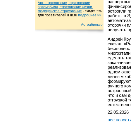
паспортные
Автострахование, страхование
финансиров
автомобиля, страхование жизни,
встроили п
медицинское страхование
- cкидка 5%
для посетителей iFin.ru
подробнеe >>
работы в Э
автоматиза
Астраброкер
отсрочки п
получать п
Андрей Кру
сказал: «Р
бесшовност
многоэтапн
сделать та
заканчивае
реализован
одном окне
личным каб
формируютс
ручного ко
встроенный
что и сам 
отгрузкой 
естественн
22.05.2026
все новост