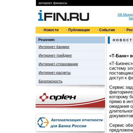
интернет финансы
XIII Меж
ба
Новости
Публикации
События
Ре
Решения:
Н О В О С Т
Интернет-банкинг
Интернет-трейдинг
«Т-Банк» 
«Т-Бизнес»
Интернет-страхование
систему эл
Интернет-расчеты
поставщика
доступ к фа
Безопасность
Сервис зад
факторинге
которому б
прямо в ин
ожидания о
длительног
документов
Сервис обе
предложени