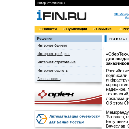
интернет финансы
XIII Меж
ба
Новости
Публикации
События
Ре
Решения:
Н О В О С Т
Интернет-банкинг
Интернет-трейдинг
«СберТех»
для созда
Интернет-страхование
заказчико
Интернет-расчеты
Российские
подписали 
Безопасность
инфраструк
корпоратив
надежное, 
технологий
локализаци
Об этом C
Меморанду
Тятюшев, г
Евтушенко 
Вячеслав К