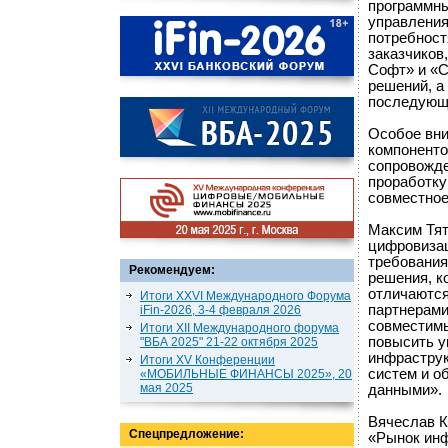
программны
управления
потребност
заказчиков
Софт» и «С
решений, а
последующе
Особое вни
компоненто
сопровожде
проработку
совместное
Максим Тят
цифровизац
требования
Рекомендуем:
решения, к
отличаются
Итоги XXVI Международного Форума
партнерами
iFin-2026, 3-4 февраля 2026
совместимы
Итоги XII Международного форума
повысить у
"ВБА 2025" 21-22 октября 2025
инфраструк
Итоги XV Конференции
систем и о
«МОБИЛЬНЫЕ ФИНАНСЫ 2025», 20
мая 2025
данными».
Вячеслав К
Спецпредложение:
«Рынок инф