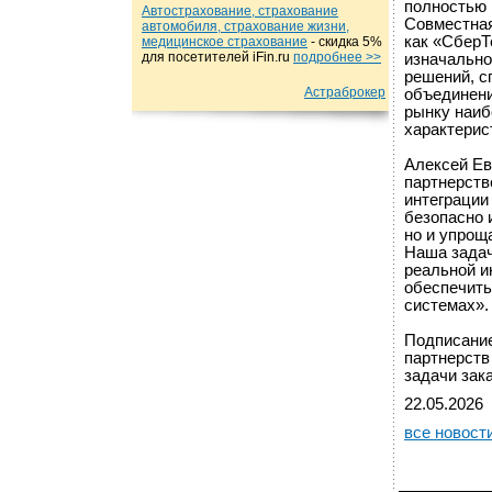
полностью 
Автострахование, страхование
Совместная
автомобиля, страхование жизни,
как «СберТ
медицинское страхование
- cкидка 5%
для посетителей iFin.ru
подробнеe >>
изначально
решений, с
Астраброкер
объединени
рынку наиб
характерис
Алексей Ев
партнерств
интеграции
безопасно 
но и упрощ
Наша задач
реальной и
обеспечить
системах».
Подписание
партнерств
задачи зак
22.05.2026
все новост