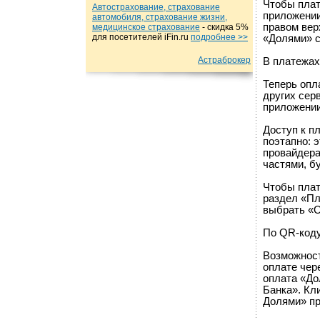
Чтобы плат
Автострахование, страхование
приложении
автомобиля, страхование жизни,
правом вер
медицинское страхование
- cкидка 5%
для посетителей iFin.ru
подробнеe >>
«Долями» с
Астраброкер
В платежах
Теперь опл
других сер
приложении
Доступ к п
поэтапно: 
провайдера
частями, б
Чтобы плат
раздел «Пл
выбрать «О
По QR-код
Возможност
оплате чер
оплата «До
Банка». Кл
Долями» пр