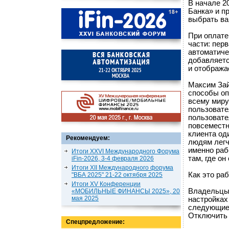
В начале 20
Банка» и п
выбрать ва
При оплате
части: пер
автоматиче
добавляетс
и отобража
Максим Зай
способы оп
всему миру
пользовате
пользовате
повсеместн
клиента од
Рекомендуем:
людям легч
именно раб
Итоги XXVI Международного Форума
там, где о
iFin-2026, 3-4 февраля 2026
Итоги XII Международного форума
Как это ра
"ВБА 2025" 21-22 октября 2025
Итоги XV Конференции
Владельцы 
«МОБИЛЬНЫЕ ФИНАНСЫ 2025», 20
мая 2025
настройках
следующие 
Отключить 
Спецпредложение: