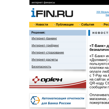
интернет финансы
XIII Меж
ба
Новости
Публикации
События
Ре
Решения:
Н О В О С Т
Интернет-банкинг
Интернет-трейдинг
«Т-Банк» 
безналичн
Интернет-страхование
«Т-Банк» и
Интернет-расчеты
«Долями») 
пользуются
Безопасность
платежи на
оплате люб
с T-Pay на
на сайтах и
QR-коду Сб
сообщили п
Оплачивать
магазинах, 
пожертвова