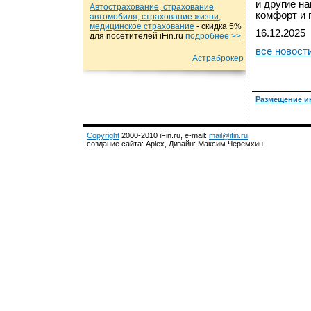
и другие н
Автострахование, страхование
комфорт и 
автомобиля, страхование жизни,
медицинское страхование
- cкидка 5%
16.12.2025
для посетителей iFin.ru
подробнеe >>
все новост
Астраброкер
Размещение и
Copyright
2000-2010 iFin.ru, e-mail:
mail@ifin.ru
создание сайта: Aplex, Дизайн: Максим Черемхин