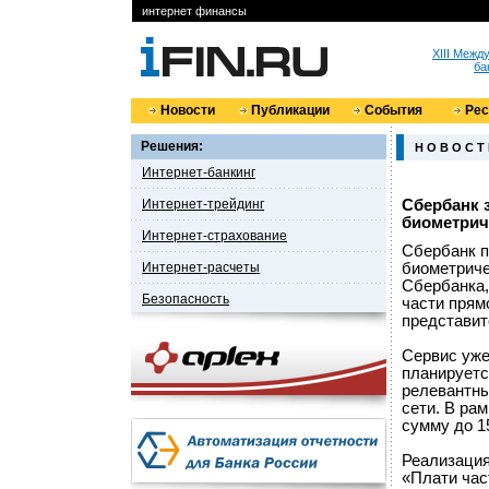
интернет финансы
XIII Меж
ба
Новости
Публикации
События
Ре
Решения:
Н О В О С Т
Интернет-банкинг
Интернет-трейдинг
Сбербанк 
биометрич
Интернет-страхование
Сбербанк п
Интернет-расчеты
биометриче
Сбербанка,
Безопасность
части прям
представит
Сервис уже
планируетс
релевантны
сети. В ра
сумму до 15
Реализация
«Плати час