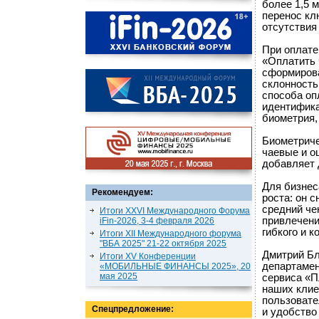
более 1,5 
перенос кл
отсутствия
При оплате
«Оплатить 
сформирова
склонность
способа оп
идентифика
биометрия,
Биометриче
чаевые и о
добавляет 
Для бизнес
Рекомендуем:
роста: он 
средний че
Итоги XXVI Международного Форума
привлечени
iFin-2026, 3-4 февраля 2026
гибкого и 
Итоги XII Международного форума
"ВБА 2025" 21-22 октября 2025
Дмитрий Бл
Итоги XV Конференции
департамен
«МОБИЛЬНЫЕ ФИНАНСЫ 2025», 20
мая 2025
сервиса «П
наших клие
пользовате
Спецпредложение:
и удобство