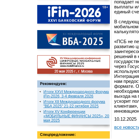
попадает н
выплаты ил
единый сче
В следующе
мобильном 
калькулято
«ПСБ не пе
развитию 
заинтересо
решений в 
государств
через Госу
используют
Интеграция
нам предос
Рекомендуем:
формате. О
необходимы
Итоги XXVI Международного Форума
выхода на 
iFin-2026, 3-4 февраля 2026
ускорит по
Итоги XII Международного форума
клиентам»,
"ВБА 2025" 21-22 октября 2025
инновацион
Итоги XV Конференции
«МОБИЛЬНЫЕ ФИНАНСЫ 2025», 20
10.12.2025
мая 2025
все новост
Спецпредложение: