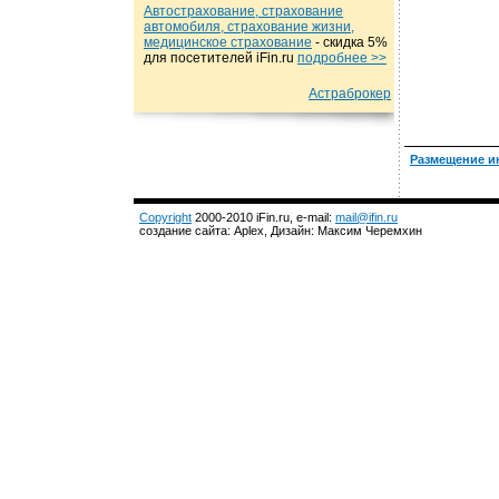
Автострахование, страхование
автомобиля, страхование жизни,
медицинское страхование
- cкидка 5%
для посетителей iFin.ru
подробнеe >>
Астраброкер
Размещение и
Copyright
2000-2010 iFin.ru, e-mail:
mail@ifin.ru
создание сайта: Aplex, Дизайн: Максим Черемхин