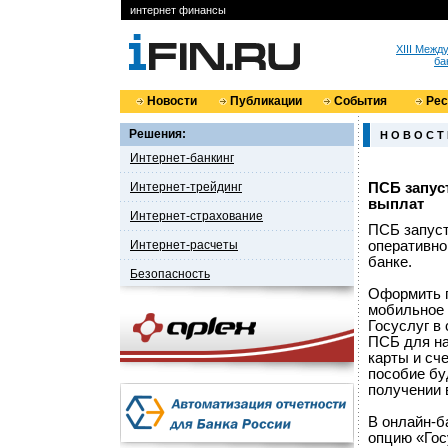
интернет финансы
XIII Меж
ба
Новости
Публикации
События
Ре
Решения:
Н О В О С Т
Интернет-банкинг
Интернет-трейдинг
ПСБ запус
выплат
Интернет-страхование
ПСБ запуст
Интернет-расчеты
оперативно
банке.
Безопасность
Оформить п
мобильное 
Госуслуг в
ПСБ для на
карты и сч
пособие бу
получении 
В онлайн-б
опцию «Гос