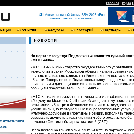
главная
|
карта
|
XIII Международный Форум ВБА-2026 «Вся
банковская автоматизация»
кации
События
Ресурсы
Глоссарий
Партнеры
О
Н О В О С Т И
На портале госуслуг Подмосковья появится единый пла
«МТС Банка»
«МТС Банк» и Министерство государственного управления
технологий и связи Московской области начали совместную
единого платежного сервиса на Региональном портале «Гос
области. Теперь жители Подмосковья смогут в одном месте 
начисления и дистанционно оплатить их всего в несколько 
сообщили представители «МТС Банка».
«МТС Банк» интегрирует платежный сервис в официальный
«Госуслуги» Московской области, благодаря чему пользова
возможность быстро и безопасно оплачивать государстве
услуги, жилищно-коммунальные и образовательные услуги
культурно-досуговые и спортивные секции, пополнять тран
совершать другие платежи картами любого российского банк
помощью Системы быстрых платежей (СБП).
Всего несколько кликов в личном кабинете на портале «Гос