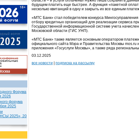
области – и услуги оплачены! Нужно лишь сохранить данные
будущем платить еще быстрее. А функция «пакетной оплат
несколько квитанций в одну и закрыть их все единым плате
«МТС Банк» стал победителем конкурса Мингосуправления 
отбору кредитных организаций для реализации сервиса пр
Государственной информационной системе учета начислен
Московской области (ГИС УНП).
«МТС Банк» также является основным оператором платежн
официального сайта Мэра и Правительства Москвы mos.ru 
приложения «Госуслуги Москвы», а также ряда региональны
03.12.2025
все новости
|
подписка на рассылку
одного Форума
я 2026
дного форума
ября 2025
ии
СЫ 2025», 20