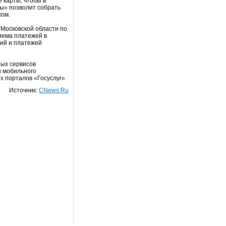
 карты, чтобы в
ы» позволит собрать
жом.
Московской области по
иема платежей в
ий и платежей
ых сервисов
и мобильного
х порталов «Госуслуг».
Источник:
CNews.Ru