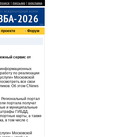
поиск
|
письмо
|
реклама
 проекте
Форум
тежный сервис от
, информационных
 работу по реализации
услуги» Московской
посмотреть все свои
кликов. Об этом CNews
 Региональный портал
тели портала получат
нные и муниципальные
, штрафы ГИБДД,
спортные карты, а также
а, в том числе с
услуги» Московской