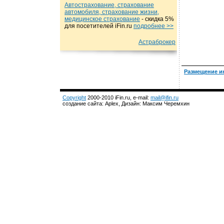
Автострахование, страхование
автомобиля, страхование жизни,
медицинское страхование
- cкидка 5%
для посетителей iFin.ru
подробнеe >>
Астраброкер
Размещение и
Copyright
2000-2010 iFin.ru, e-mail:
mail@ifin.ru
создание сайта: Aplex, Дизайн: Максим Черемхин