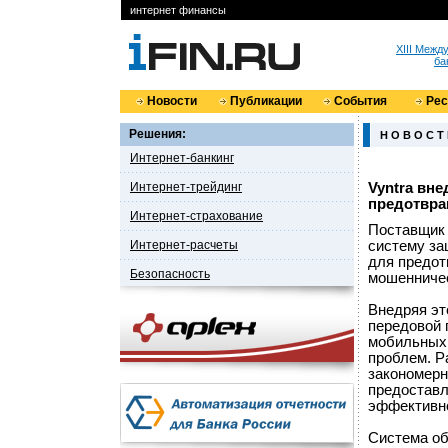
интернет финансы
XIII Меж
ба
Новости
Публикации
События
Ре
Решения:
Н О В О С Т
Интернет-банкинг
Интернет-трейдинг
Vyntra вн
предотвра
Интернет-страхование
Поставщик 
Интернет-расчеты
систему за
для предот
Безопасность
мошенничес
Внедряя эт
передовой 
мобильных 
проблем. P
закономерн
предоставл
эффективно
Система об