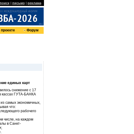
поиск
|
письмо
|
реклама
 проекте
Форум
ение единых карт
илось снижение с 17
 в кассах ГУТА-БАНКА
 из самых экономичных,
ывая что:
 следующего рабочего
ом числе, на каждом
алы в Санкт-
и;
.