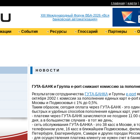
главная
|
карта
|
XIII Международный Форум ВБА-2026 «Вся
банковская автоматизация»
кации
События
Ресурсы
Глоссарий
Партнеры
О
Н О В О С Т И
ГУТА-БАНК и Группа e-port снижают комиссию за пополн
Результатом сотрудничества
ГУТА-БАНКА
и Группы
e-port
яв
октября 2002 г. комиссии за пополнение единых карт e-port
Москвы и Подмосковья с 1% до 0,5%.
Таким образом, сегодня оплата через ГУТА-БАНК - это один
быстрых и удобных способов пополнения единых карт, учит
- платежи через ГУТА-БАНК зачисляются не позднее 11:00
дня, а в большинстве случаев - в тот же день;
- сеть обслуживания ГУТА-БАНКА - это 38 касс в Москве, в т
телефонном узле, 16 касс в ближайшем Подмосковье, фили
Петербурге, Екатеринбурге, Самаре и других городах Росси
- для осуществления платежа клиенту не нужен счет в банке