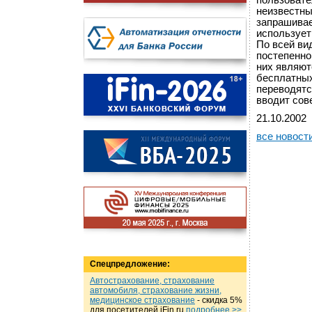
пользовате
неизвестны
запрашивае
использует
По всей ви
постепенно
них являю
бесплатных
переводятс
вводит сов
21.10.2002
все новост
Спецпредложение:
Автострахование, страхование
автомобиля, страхование жизни,
медицинское страхование
- cкидка 5%
для посетителей iFin.ru
подробнеe >>