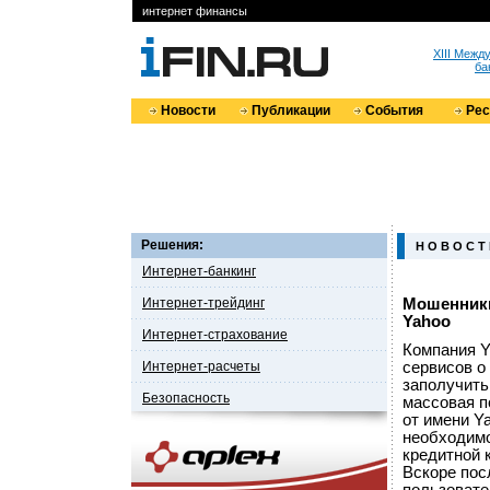
интернет финансы
XIII Меж
ба
Новости
Публикации
События
Ре
Решения:
Н О В О С Т
Интернет-банкинг
Интернет-трейдинг
Мошенники
Yahoo
Интернет-страхование
Компания Y
Интернет-расчеты
сервисов о
заполучить
Безопасность
массовая п
от имени Y
необходимо
кредитной 
Вскоре пос