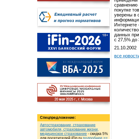
приведены 
сравнению 
покупке то
уверены в 
информации
Интернете 
количество
данных при
с 27,5% до 
21.10.2002
все новост
Спецпредложение:
Автострахование, страхование
автомобиля, страхование жизни,
медицинское страхование
- cкидка 5%
для посетителей iFin.ru
подробнеe >>