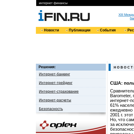
интернет финансы
XIII Меж
ба
Новости
Публикации
События
Ре
Решения:
Н О В О С Т
Интернет-банкинг
Интернет-трейдинг
США: поль
Сравнитель
Интернет-страхование
Barometer, 
Интернет-расчеты
интернет-по
61% населен
Безопасность
ежедневно 
2001 г. это
Но, что са
за исключе
безопаснос