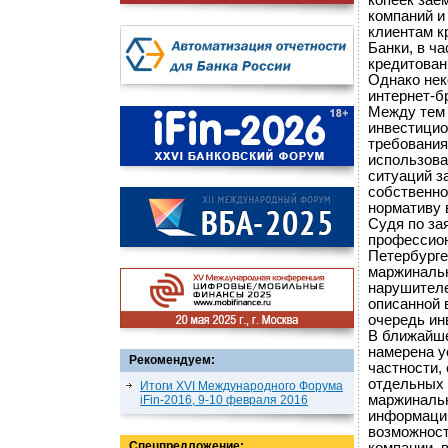
копеек зае
компаний и
клиентам к
Банки, в ч
кредитован
Однако нек
интернет-б
Между тем 
инвестицио
требования
использова
ситуаций з
собственно
нормативу 
Судя по за
профессион
Петербурге
маржинальн
нарушителе
описанной 
очередь ин
В ближайш
намерена у
Рекомендуем:
частности,
отдельных 
Итоги XVI Международного Форума
маржинальн
iFin-2016, 9-10 февраля 2016
информацию
возможност
Спецпредложение: