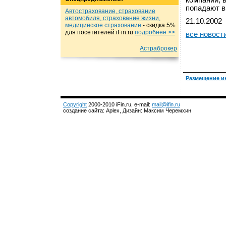
компании, 
попадают в
Автострахование, страхование
автомобиля, страхование жизни,
21.10.2002
медицинское страхование
- cкидка 5%
для посетителей iFin.ru
подробнеe >>
все новост
Астраброкер
Размещение и
Copyright
2000-2010 iFin.ru, e-mail:
mail@ifin.ru
создание сайта: Aplex, Дизайн: Максим Черемхин