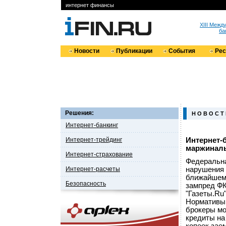
интернет финансы
XIII Меж
ба
Новости
Публикации
События
Ре
Решения:
Н О В О С Т
Интернет-банкинг
Интернет-трейдинг
Интернет-
маржиналь
Интернет-страхование
Федеральна
Интернет-расчеты
нарушения 
ближайшем 
Безопасность
зампред ФК
"Газеты.Ru"
Нормативы 
брокеры мо
кредиты на