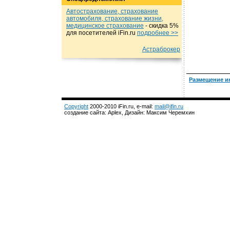
Автострахование, страхование
автомобиля, страхование жизни,
медицинское страхование
- cкидка 5%
для посетителей iFin.ru
подробнеe >>
Астраброкер
Размещение и
Copyright
2000-2010 iFin.ru, e-mail:
mail@ifin.ru
создание сайта: Aplex, Дизайн: Максим Черемхин