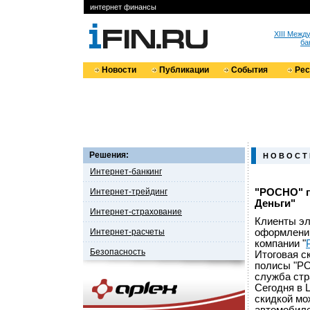
интернет финансы
XIII Меж
ба
Новости
Публикации
События
Ре
Решения:
Н О В О С Т
Интернет-банкинг
Интернет-трейдинг
"РОСНО" п
Деньги"
Интернет-страхование
Клиенты эл
Интернет-расчеты
оформлении
компании "
Безопасность
Итоговая с
полисы "РО
служба стр
Сегодня в 
скидкой мо