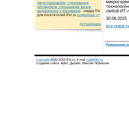
микросерви
Автострахование, страхование
технологич
автомобиля, страхование жизни,
любой ИТ-
медицинское страхование
- cкидка 5%
для посетителей iFin.ru
подробнеe >>
30.06.2025
Астраброкер
все новост
Размещение и
Copyright
2000-2010 iFin.ru, e-mail:
mail@ifin.ru
создание сайта: Aplex, Дизайн: Максим Черемхин