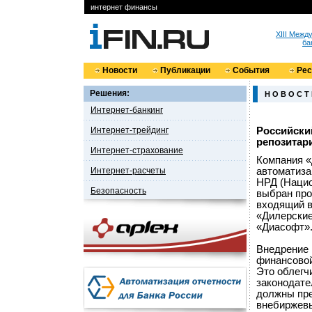
интернет финансы
XIII Меж
ба
Новости
Публикации
События
Ре
Решения:
Н О В О С Т
Интернет-банкинг
Интернет-трейдинг
Российски
репозитар
Интернет-страхование
Компания «
Интернет-расчеты
автоматиза
НРД (Нацио
Безопасность
выбран про
входящий в
«Дилерские
«Диасофт»
Внедрение 
финансовой
Это облегч
законодате
должны пре
внебиржевы