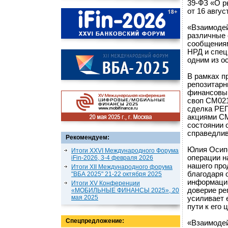
39-ФЗ «О р
от 16 август
«Взаимодей
различные 
сообщения
НРД и спец
одним из о
В рамках п
репозитарн
финансовым
своп CM021
сделка РЕП
акциями CM
состоянии 
справедлив
Рекомендуем:
Юлия Осипо
Итоги XXVI Международного Форума
операции н
iFin-2026, 3-4 февраля 2026
нашего про
Итоги XII Международного форума
благодаря 
"ВБА 2025" 21-22 октября 2025
информации
Итоги XV Конференции
доверие рег
«МОБИЛЬНЫЕ ФИНАНСЫ 2025», 20
мая 2025
усиливает 
пути к его 
Спецпредложение:
«Взаимодей