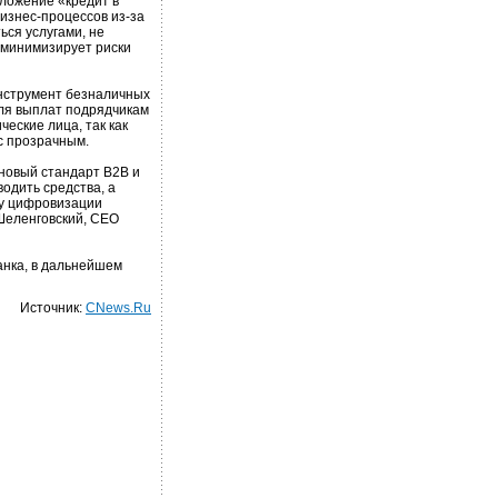
ложение «кредит в
бизнес-процессов из-за
ься услугами, не
м минимизирует риски
нструмент безналичных
для выплат подрядчикам
еские лица, так как
с прозрачным.
 новый стандарт B2B и
одить средства, а
ху цифровизации
Шеленговский, СЕО
анка, в дальнейшем
Источник:
CNews.Ru