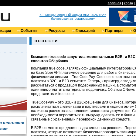
главная
|
карта
|
XIII Международный Форум ВБА-2026 «Вся
банковская автоматизация»
кации
События
Ресурсы
Глоссарий
Партнеры
О
Н О В О С Т И
Компания true.code запустила моментальные B2B- и B2C
клиентов Сбербанка
Компания true.code, являясь официальным интегратором С
на базе Sber API платежное решение для работы бизнеса с
физическими лицами – TrueCodePay. Оно позволяет компа
платежи в B2C- и B2B-сегменте. Теперь, к примеру, автоди
рассчитаться с продавцом подержанных машин, а стоматол
один клик оплатить материалы подрядчику. Об этом CNews
представители true.code.
TrueCodePay – это B2B- и B2C-решение для бизнеса, котор
расплачиваться с клиентами и партнерами в «одном окне» 
наличных расчетов и заполнения множества документов. С
необходимости пересчитывать выручку, сдавать ее в банк и
связанные с хранением и перевозкой денежных средств.
В B2B-сегменте предложены два ключевых решения. Перво
платежи, которые позволяют бизнесам проводить взаиморас