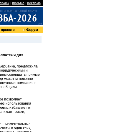
поиск
|
письмо
|
реклама
 проекте
Форум
-платежи для
бербанка, предложила
 юридическими и
ниям совершать прямые
лер может мгновенно
огическая компания в
 сообщили
ое позволяет
без использования
ервис избавляет от
 снижает риски,
е – моментальные
четы в один клик,