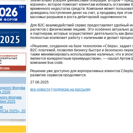
значительно ускоряя финансовые операции. Второе – пред
корзине», которое помогает клиентам избежать остановки 
временного недостатка средств. Компания может пользоват
дожидаясь поступления денег на счет, а продавец при это
кассовых разрывов и роста дебиторской задолженности.
Для B2C-взаимодействий сервис предоставляет удобный и
расчетов с физическими лицами. Это особенно актуально 
и партнерам, которые осуществляют деятельность как физич
полностью исключает работу с наличными и делает процес
«Решение, созданное на базе технологии «Сбера», задает
B2C-платежей, позволяя бизнесу быстро и безопасно перев
также минимизировать использование наличных, что в эпо
является конкурентным преимуществом», — сказал Артем 
компании true.code.
Решение уже доступно для корпоративных клиентов Сберб
развитие сервисов продолжится.
27.06.2025
одного Форума
все новости
|
подписка на рассылку
я 2026
дного форума
ября 2025
ии
СЫ 2025», 20