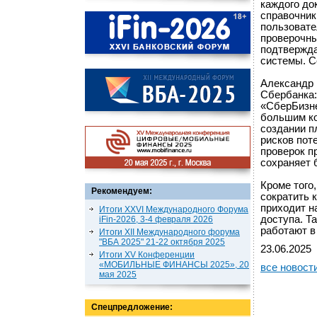
каждого до
справочник
пользовате
проверочны
подтвержда
системы. С
Александр 
Сбербанка:
«СберБизне
большим ко
создании п
рисков пот
проверок п
сохраняет 
Кроме того
Рекомендуем:
сократить 
приходит н
Итоги XXVI Международного Форума
доступа. Т
iFin-2026, 3-4 февраля 2026
работают в
Итоги XII Международного форума
"ВБА 2025" 21-22 октября 2025
23.06.2025
Итоги XV Конференции
«МОБИЛЬНЫЕ ФИНАНСЫ 2025», 20
все новост
мая 2025
Спецпредложение: