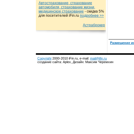
Автострахование, страхование
автомобиля, страхование жизни,
медицинское страхование
- cкидка 5%
для посетителей iFin.ru
подробнеe >>
Астраброкер
Размещение и
Copyright
2000-2010 iFin.ru, e-mail:
mail@ifin.ru
создание сайта: Aplex, Дизайн: Максим Черемхин