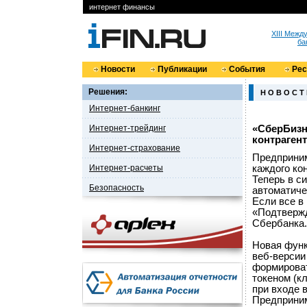
интернет финансы
XIII Меж
ба
Новости
Публикации
События
Ре
Решения:
Н О В О С Т
Интернет-банкинг
Интернет-трейдинг
«СберБизн
контраген
Интернет-страхование
Предприни
Интернет-расчеты
каждого ко
Теперь в с
Безопасность
автоматиче
Если все в
«Подтверж
Сбербанка.
Новая функ
веб-версии
формироват
токеном (к
при входе в
Предприним