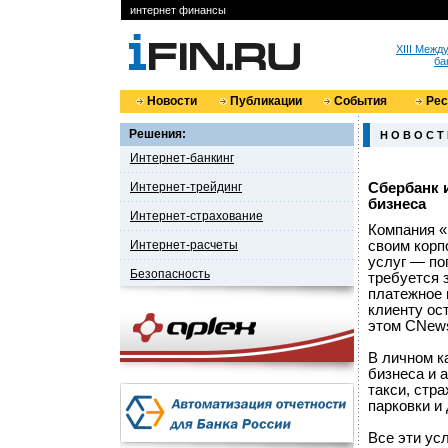
интернет финансы
XIII Меж
ба
Новости
Публикации
События
Ре
Решения:
Н О В О С Т
Интернет-банкинг
Интернет-трейдинг
Сбербанк 
бизнеса
Интернет-страхование
Компания 
Интернет-расчеты
своим корп
услуг — по
Безопасность
требуется 
платежное 
клиенту ос
этом CNews
В личном к
бизнеса и 
такси, стр
парковки и 
Все эти ус