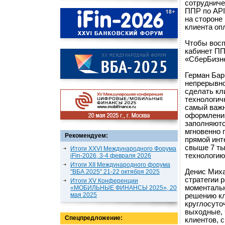
сотрудниче
ППР по API 
на стороне
клиента оп
Чтобы восп
кабинет ПП
«СберБизн
Герман Бар
непрерывно
сделать кл
технологич
самый важн
оформлении
заполняютс
мгновенно 
Рекомендуем:
прямой инт
свыше 7 ты
Итоги XXVI Международного Форума
технологию
iFin-2026, 3-4 февраля 2026
Итоги XII Международного форума
Денис Миха
"ВБА 2025" 21-22 октября 2025
стратегии 
Итоги XV Конференции
моментальн
«МОБИЛЬНЫЕ ФИНАНСЫ 2025», 20
мая 2025
решению кл
круглосуто
выходные, 
Спецпредложение:
клиентов, 