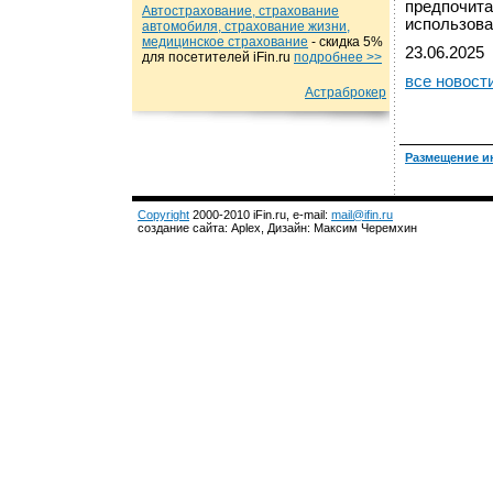
предпочита
Автострахование, страхование
использова
автомобиля, страхование жизни,
медицинское страхование
- cкидка 5%
23.06.2025
для посетителей iFin.ru
подробнеe >>
все новост
Астраброкер
Размещение и
Copyright
2000-2010 iFin.ru, e-mail:
mail@ifin.ru
создание сайта: Aplex, Дизайн: Максим Черемхин