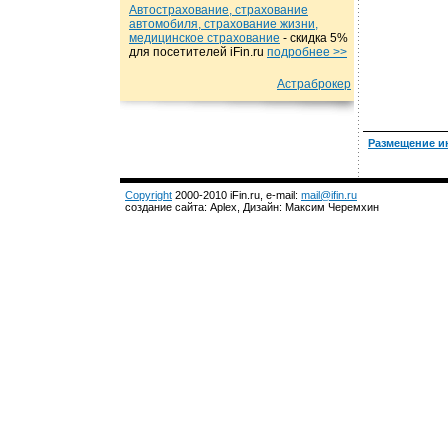
Автострахование, страхование
автомобиля, страхование жизни,
медицинское страхование
- cкидка 5%
для посетителей iFin.ru
подробнеe >>
Астраброкер
Размещение и
Copyright
2000-2010 iFin.ru, e-mail:
mail@ifin.ru
создание сайта: Aplex, Дизайн: Максим Черемхин