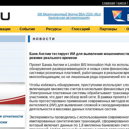
главная
|
карта
|
XIII Международный Форум ВБА-2026 «Вся
банковская автоматизация»
кации
События
Ресурсы
Глоссарий
Партнеры
О
Н О В О С Т И
Банк Англии тестирует ИИ для выявления мошенничеств
режиме реального времени
Проект Банка Англии и London BIS Innovation Hub по испол
обнаружения разворачивающихся и новых схем финансовы
системах розничных платежей, работающих в реальном вре
многообещающим, но не лишенным ряда ограничений его 
Чтобы избежать обнаружения, преступники используют сло
включающие множество счетов в нескольких финансовых уч
Электронные платежные системы обрабатывают транзакц
участников, что дает им обзор всей сети. В рамках проекта 
было протестировано применение современных методов ис
интеллекта (ИИ) для выявления сложной и скоординирован
деятельности в массивах данных платежных систем.
Эксперименты проводились с использованием современног
имитированных синтетических транзакций, сформированног
который включает данные по 1,8 миллиона банковских счет