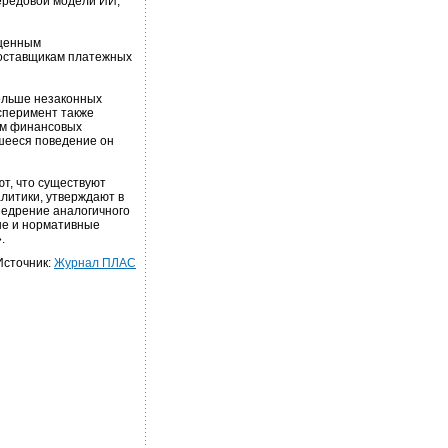
ередовой модели ИИ,
 ценным
оставщикам платежных
больше незаконных
ксперимент также
ем финансовых
шееся поведение он
т, что существуют
литики, утверждают в
Внедрение аналогичного
ые и нормативные
.
Источник:
Журнал ПЛАС