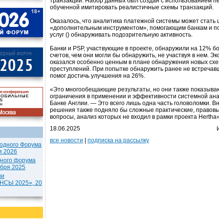
транзакций. Набор данных был создан с использованием п
обученной имитировать реалистичные схемы транзакций.
Оказалось, что аналитика платежной системы может стать
«дополнительным инструментом», помогающим банкам и п
услуг () обнаруживать подозрительную активность.
Банки и PSP, участвующие в проекте, обнаружили на 12% 
счетов, чем они могли бы обнаружить, не участвуя в нем. Э
оказался особенно ценным в плане обнаружения новых сх
преступлений. При попытке обнаружить ранее не встречав
помог достичь улучшения на 26%.
«Это многообещающие результаты, но они также показываю
ограничения в применении и эффективности системной ана
Банке Англии. — Это всего лишь одна часть головоломки. 
решения также подняло бы сложные практические, правов
вопросы, анализ которых не входил в рамки проекта Hertha»
18.06.2025
все новости
|
подписка на рассылку
одного Форума
я 2026
дного форума
ября 2025
ии
СЫ 2025», 20