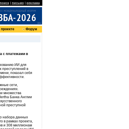
поиск
|
письмо
|
реклама
 проекте
Форум
а с платежами в
ьзованию ИИ для
х преступлений в
мени, показал себя
эффективности.
жные сети,
реждениях.
ии множества
Hertha Банка Англии
кусственного
ной преступной
о набора данных
о в рамках проекта,
ов и 308 миллионам